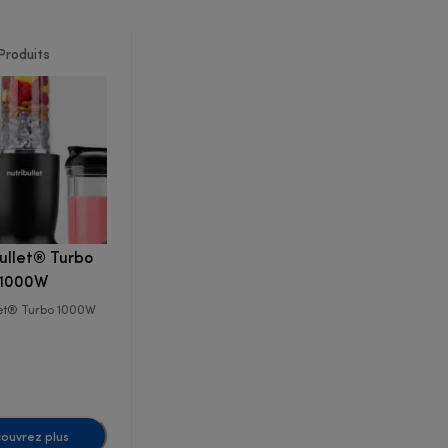
Produits
bullet® Turbo
1000W
let® Turbo 1000W
ouvrez plus