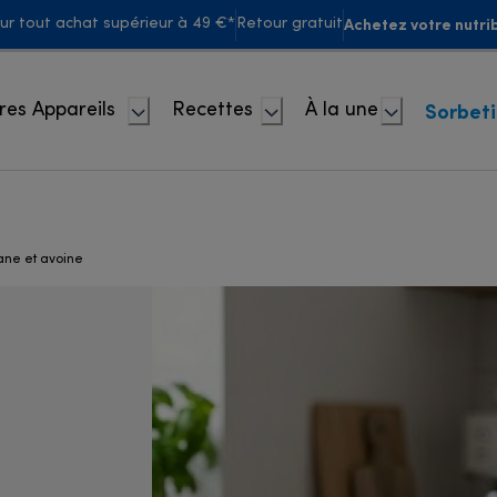
Achetez votre nutrib
our tout achat supérieur à 49 €*
Retour gratuit
Sorbet
res Appareils
Recettes
À la une
ane et avoine