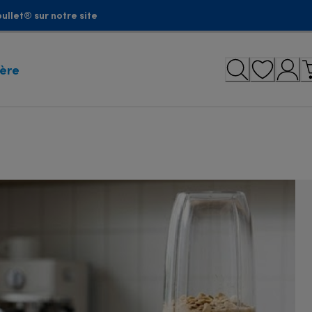
ullet® sur notre site
ière