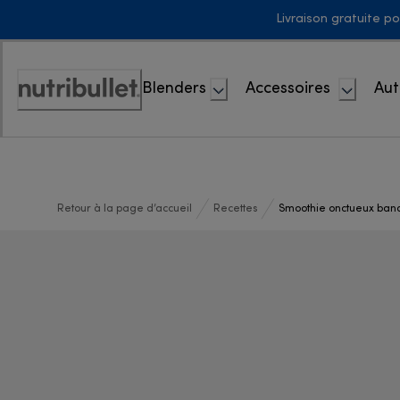
Skip
Livraison gratuite p
to
Content
Blenders
Accessoires
Aut
Déclaration
d'accessibilité
Retour à la page d’accueil
Recettes
Smoothie onctueux ban