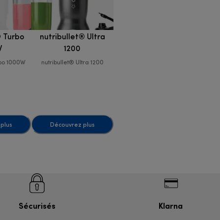
® Turbo
nutribullet® Ultra
W
1200
rbo 1000W
nutribullet® Ultra 1200
plus
Découvrez plus
Sécurisés
Klarna