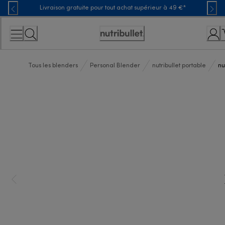
Skip
Livraison gratuite pour tout achat supérieur à 49 €*
to
Content
Déclaration
d'accessibilité
Tous les blenders
Personal Blender
nutribullet portable
nu