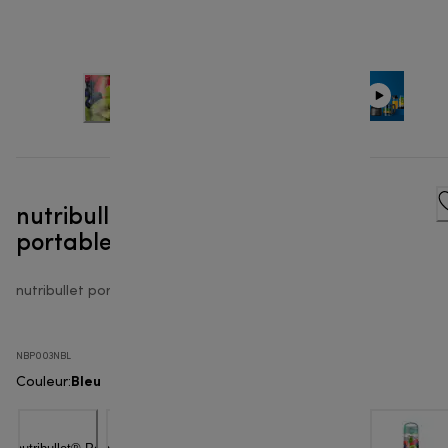
nutribullet® Portable - Blender
portable
nutribullet portable
NBP003NBL
Bleu
Couleur
: