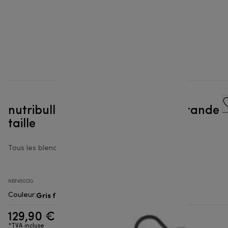
nutribullet® Combo - Blender grande
taille
Tous les blenders grande taille
NBF450DG
Gris foncé
Couleur
:
129,90 €
*TVA incluse