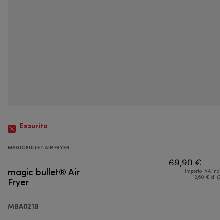
Esaurito
MAGIC BULLET AIR FRYER
69,90 €
magic bullet® Air
Importo IVA inc
Fryer
12,60 € di (
MBA021B