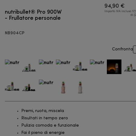
94,90 €
nutribullet® Pro 900W
Importo IVA incluso 17,
- Frullatore personale
di (
NB904CP
Confronta
Premi, ruota, miscela
Risultati in tempo zero
Pulizia comoda e funzionale
Fai il pieno di energie