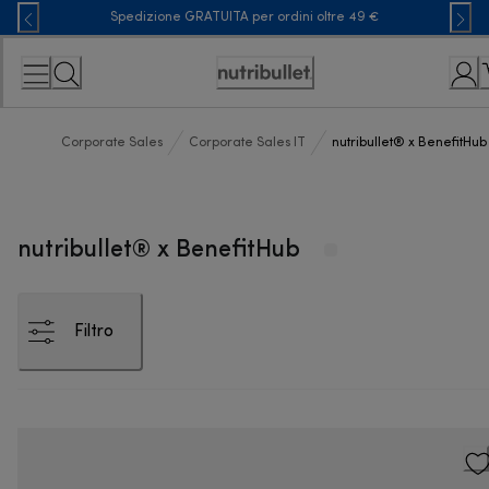
Skip
Spedizione GRATUITA per ordini oltre 49 €
to
Content
Accessibility
Statement
Corporate Sales
Corporate Sales IT
nutribullet® x BenefitHub
nutribullet® x BenefitHub
Filtro