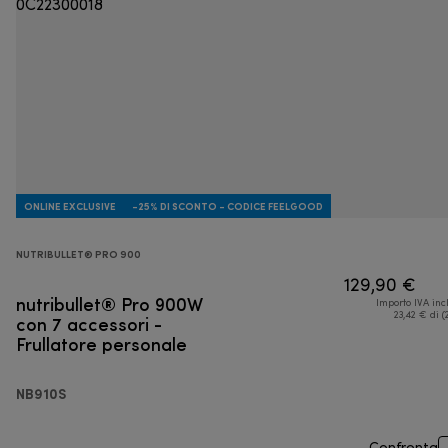
ONLINE EXCLUSIVE
-25% DI SCONTO - CODICE FEELGOOD
NUTRIBULLET® PRO 900
129,90 €
nutribullet® Pro 900W
Importo IVA inc
con 7 accessori -
23,42 € di (
Frullatore personale
NB910S