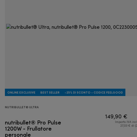
ONLINE EXCLUSIVE
BEST SELLER
-25% DI SCONTO - CODICE FEELGOOD
NUTRIBULLET® ULTRA
149,90 €
nutribullet® Pro Pulse
Importo IVA inc
1200W - Frullatore
27,03 € di (
personale