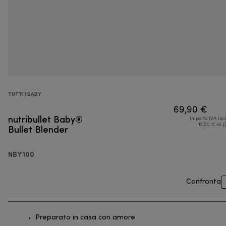
TUTTI I BABY
69,90 €
nutribullet Baby®
Importo IVA inc
Bullet Blender
12,60 € di (
NBY100
Confronta
Preparato in casa con amore