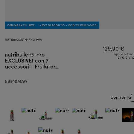
ONLINE EXCLUSIVE
-25% DI SCONTO - CODICE FEELGOOD
NUTRIBULLET® PRO 900
129,90 €
nutribullet® Pro
Importo IVA inc
EXCLUSIVE! con 7
23,42 € di (
accessori - Frullatore
personale
NB910MAW
Confronta