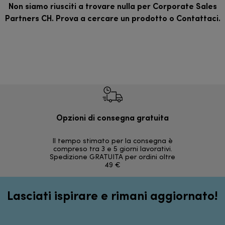
Non siamo riusciti a trovare nulla per Corporate Sales
Partners CH. Prova a cercare un prodotto o
Contattaci
.
Opzioni di consegna gratuita
Re
Il tempo stimato per la consegna è
30 giorni
compreso tra 3 e 5 giorni lavorativi.
Spedizione GRATUITA per ordini oltre
49 €
Lasciati ispirare e rimani aggiornato!