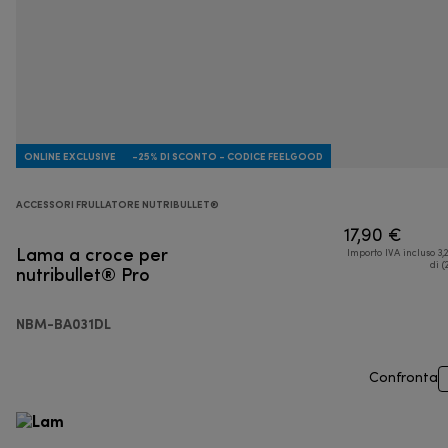
ONLINE EXCLUSIVE
-25% DI SCONTO - CODICE FEELGOOD
ACCESSORI FRULLATORE NUTRIBULLET®
17,90 €
Lama a croce per
Importo IVA incluso 3,
nutribullet® Pro
di (
NBM-BA031DL
Confronta