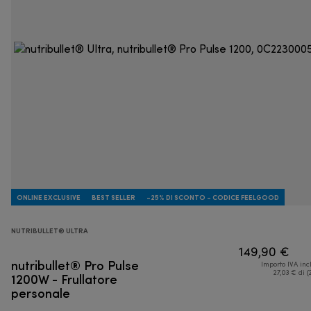
ONLINE EXCLUSIVE
BEST SELLER
-25% DI SCONTO - CODICE FEELGOOD
NUTRIBULLET® ULTRA
149,90 €
nutribullet® Pro Pulse
Importo IVA inc
1200W - Frullatore
27,03 € di (
personale