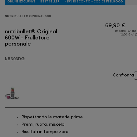
ONLINE EXCLUSIVE
BEST SELLER
-25% DI SCONTO - CODICE FEELGOOD
NUTRIBULLET® ORIGINAL 600
69,90 €
nutribullet® Original
Importo IVA inc
600W - Frullatore
12,60 € di (
personale
NB603DG
Confronta
Rispettando le materie prime
Premi, ruota, miscela
Risultati in tempo zero