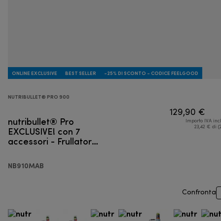
ONLINE EXCLUSIVE
BEST SELLER
-25% DI SCONTO - CODICE FEELGOOD
NUTRIBULLET® PRO 900
129,90 €
nutribullet® Pro
Importo IVA inc
EXCLUSIVE! con 7
23,42 € di (
accessori - Frullatore
personale
NB910MAB
Confronta