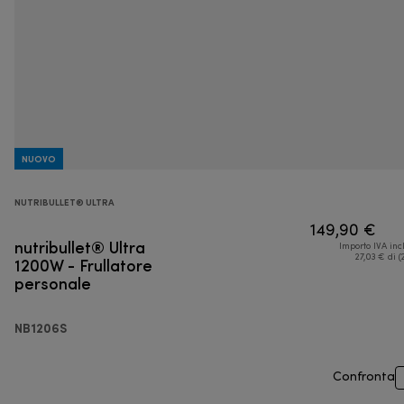
NUOVO
NUTRIBULLET® ULTRA
149,90 €
nutribullet® Ultra
Importo IVA inc
1200W - Frullatore
27,03 € di (
personale
NB1206S
Confronta