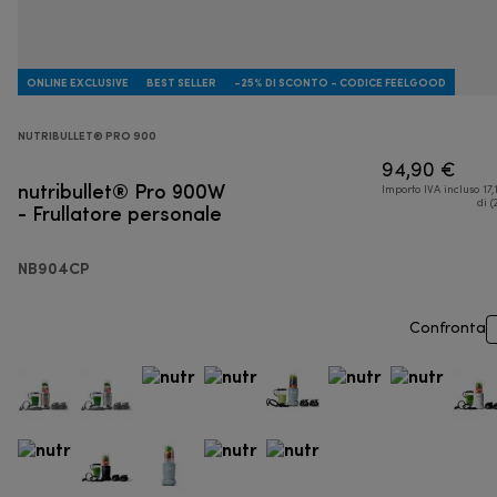
ONLINE EXCLUSIVE
BEST SELLER
-25% DI SCONTO - CODICE FEELGOOD
NUTRIBULLET® PRO 900
94,90 €
nutribullet® Pro 900W
Importo IVA incluso 17,
- Frullatore personale
di (
NB904CP
Confronta