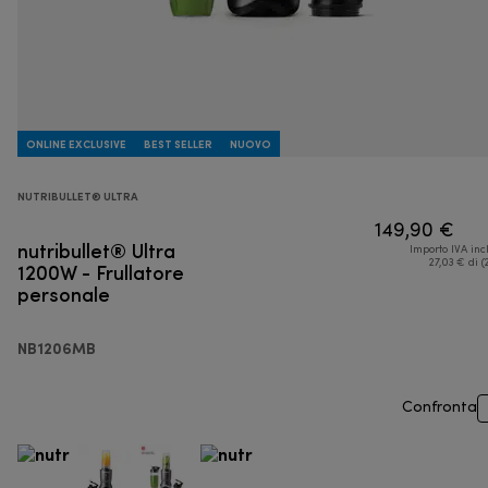
ONLINE EXCLUSIVE
BEST SELLER
NUOVO
NUTRIBULLET® ULTRA
149,90 €
nutribullet® Ultra
Importo IVA inc
1200W - Frullatore
27,03 € di (
personale
NB1206MB
Confronta