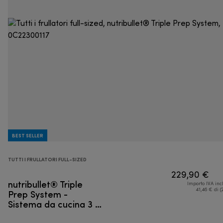
BEST SELLER
TUTTI I FRULLATORI FULL-SIZED
229,90 €
nutribullet® Triple
Importo IVA inc
Prep System -
41,46 € di (
Sistema da cucina 3 in
1