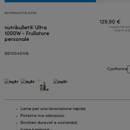
NUTRIBULLET® ULTRA
129,90 €
nutribullet® Ultra
Importo IVA inc
1000W - Frullatore
23,42 € di (
personale
NB1004DGB
Confronta
Lame per una lavorazione rapida
Potente ma silenzioso.
Bicchieri durevoli e sostenibili.
Icone luminose.