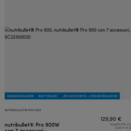
ONLINE EXCLUSIVE
BEST SELLER
-25% DI SCONTO - CODICE FEELGOOD
NUTRIBULLET® PRO 900
129,90 €
nutribullet® Pro 900W
Importo IVA inc
con 7 accessori -
23,42 € di (