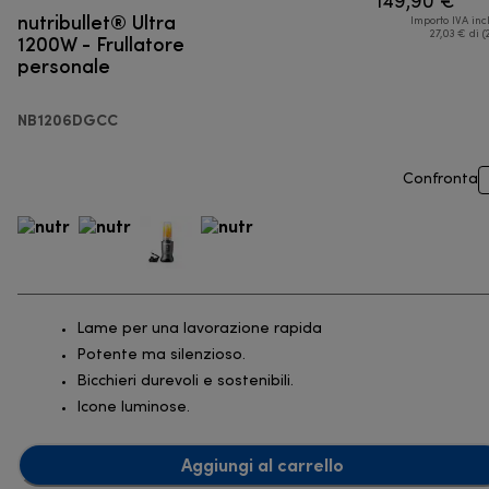
149,90 €
nutribullet® Ultra
Importo IVA inc
1200W - Frullatore
27,03 € di (
personale
NB1206DGCC
Confronta
Lame per una lavorazione rapida
Potente ma silenzioso.
Bicchieri durevoli e sostenibili.
Icone luminose.
Aggiungi al carrello