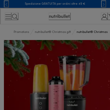
Skip
Spedizione GRATUITA per ordini oltre 49 €
to
Content
Accessibility
Statement
Promotions
nutribullet® Christmas gift
nutribullet® Christmas