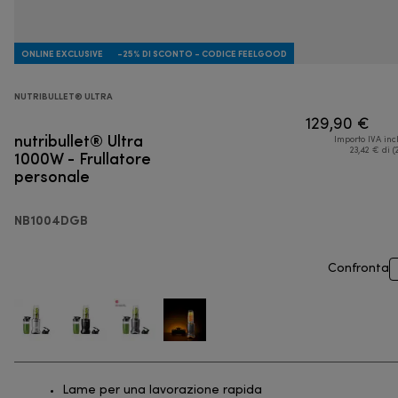
ONLINE EXCLUSIVE
-25% DI SCONTO - CODICE FEELGOOD
NUTRIBULLET® ULTRA
129,90 €
nutribullet® Ultra
Importo IVA inc
1000W - Frullatore
23,42 € di (
personale
NB1004DGB
Confronta
Lame per una lavorazione rapida