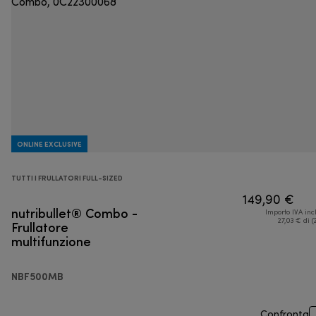
ONLINE EXCLUSIVE
TUTTI I FRULLATORI FULL-SIZED
149,90 €
nutribullet® Combo -
Importo IVA inc
Frullatore
27,03 € di (
multifunzione
NBF500MB
Confronta