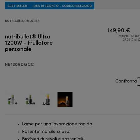
BEST SELLER
-25% DI SCONTO - CODICE FEELGOOD
NUTRIBULLET® ULTRA
149,90 €
nutribullet® Ultra
Importo IVA inc
1200W - Frullatore
27,03 € di (
personale
NB1206DGCC
Confronta
Lame per una lavorazione rapida
Potente ma silenzioso.
Bicchieri durevoli e sostenibili.