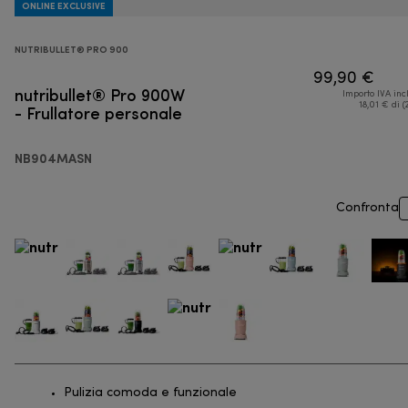
ONLINE EXCLUSIVE
NUTRIBULLET® PRO 900
99,90 €
nutribullet® Pro 900W
Importo IVA inc
- Frullatore personale
18,01 € di (
NB904MASN
Confronta
Pulizia comoda e funzionale