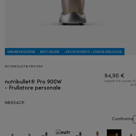
ONLINE EXCLUSIVE
BEST SELLER
-25% DI SCONTO - CODICE FEELGOOD
NUTRIBULLET® PRO 900
94,90 €
nutribullet® Pro 900W
Importo IVA incluso 17,
- Frullatore personale
di (
NB904CP
Confronta