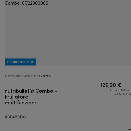
ONLINE EXCLUSIVE
TUTTI I FRULLATORI FULL-SIZED
129,90 €
nutribullet® Combo -
Importo IVA inc
Frullatore
23,42 € di (
multifunzione
NBF450DG