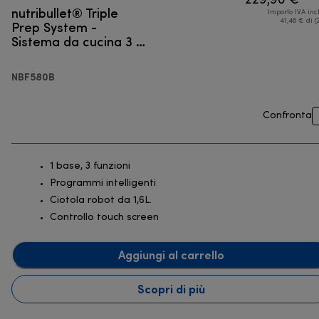
229,90 €
nutribullet® Triple
Importo IVA inc
Prep System -
41,46 € di (
Sistema da cucina 3 in
1
NBF580B
Confronta
1 base, 3 funzioni
Programmi intelligenti
Ciotola robot da 1,6L.
Controllo touch screen
Aggiungi al carrello
Scopri di più