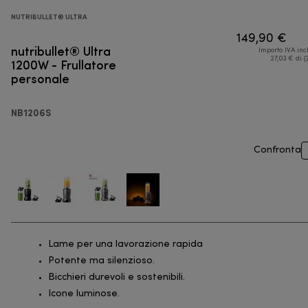
NUTRIBULLET® ULTRA
149,90 €
nutribullet® Ultra
Importo IVA inc
1200W - Frullatore
27,03 € di (
personale
NB1206S
Confronta
Lame per una lavorazione rapida
Potente ma silenzioso.
Bicchieri durevoli e sostenibili.
Icone luminose.