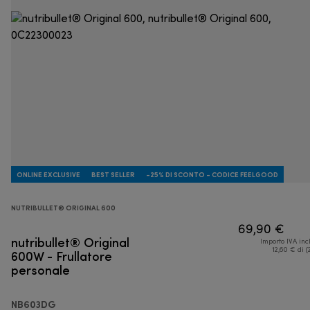
ONLINE EXCLUSIVE
BEST SELLER
-25% DI SCONTO - CODICE FEELGOOD
NUTRIBULLET® ORIGINAL 600
69,90 €
nutribullet® Original
Importo IVA inc
600W - Frullatore
12,60 € di (
personale
NB603DG