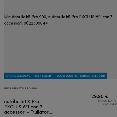
ONLINE EXCLUSIVE
BEST SELLER
-25% DI SCONTO - CODICE FEELGOOD
NUTRIBULLET® PRO 900
129,90 €
nutribullet® Pro
Importo IVA inc
EXCLUSIVE! con 7
23,42 € di (
accessori - Frullatore
personale