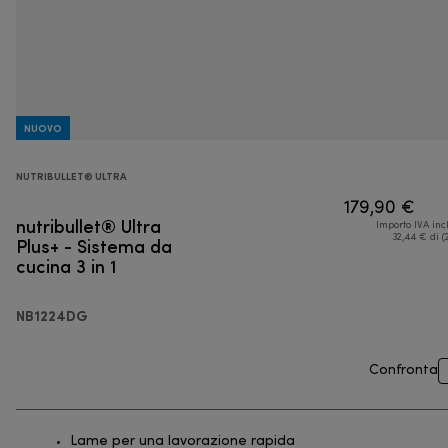
NUOVO
NUTRIBULLET® ULTRA
179,90 €
nutribullet® Ultra
Importo IVA inc
Plus+ - Sistema da
32,44 € di (
cucina 3 in 1
NB1224DG
Confronta
Lame per una lavorazione rapida