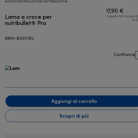
ACCESSORI FRULLATORE NUTRIBULLET®
17,90 €
Lama a croce per
Importo IVA incluso 3,
nutribullet® Pro
di (
NBM-BA031DL
Confronta
Aggiungi al carrello
Scopri di più