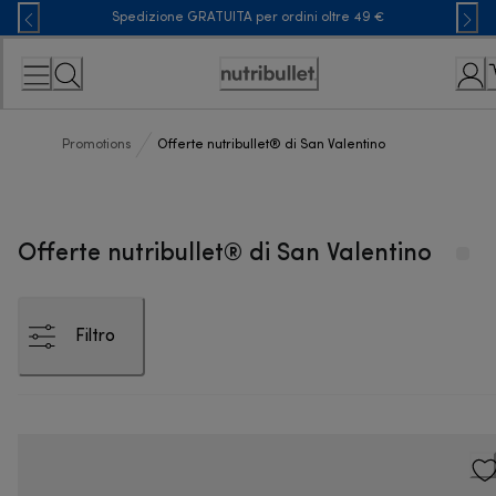
Skip
Spedizione GRATUITA per ordini oltre 49 €
to
Content
Accessibility
Statement
Promotions
Offerte nutribullet® di San Valentino
Offerte nutribullet® di San Valentino
Filtro