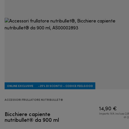
ONLINE EXCLUSIVE
-25% DI SCONTO - CODICE FEELGOOD
ACCESSORI FRULLATORE NUTRIBULLET®
14,90 €
Bicchiere capiente
Importo IVA incluso 2,
nutribullet® da 900 ml
di (