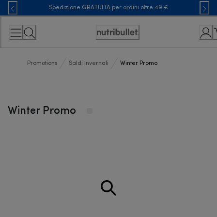
Skip
Spedizione GRATUITA per ordini oltre 49 €
to
Content
Accessibility
Statement
Promotions
Saldi Invernali
Winter Promo
Winter Promo