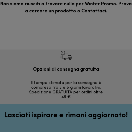
Non siamo riusciti a trovare nulla per Winter Promo. Prova
a cercare un prodotto o
Contattaci
.
Opzioni di consegna gratuita
Re
Il tempo stimato per la consegna è
30 giorni
compreso tra 3 e 5 giorni lavorativi.
Spedizione GRATUITA per ordini oltre
49 €
Lasciati ispirare e rimani aggiornato!