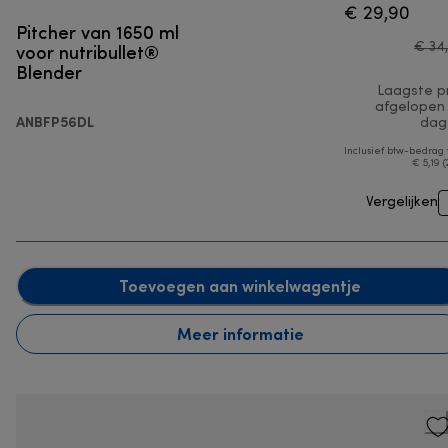
€ 29,90
Pitcher van 1650 ml
voor nutribullet®
€ 34
Blender
Laagste pr
afgelopen
ANBFP56DL
dag
Inclusief btw-bedrag
€ 5,19 (
Vergelijken
Toevoegen aan winkelwagentje
Meer informatie