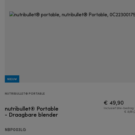
NIEUW
NUTRIBULLET® PORTABLE
€ 49,90
nutribullet® Portable
Inclusief btw-bedrag
- Draagbare blender
€ 8,66 (
NBP003LG