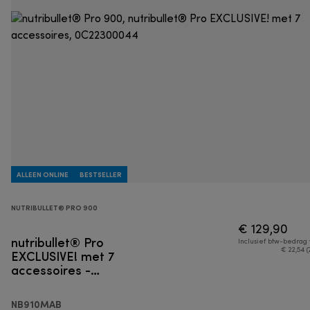
ALLEEN ONLINE
BESTSELLER
NUTRIBULLET® PRO 900
€ 129,90
nutribullet® Pro
Inclusief btw-bedrag
EXCLUSIVE! met 7
€ 22,54 (
accessoires -
Persoonlijke blender
NB910MAB