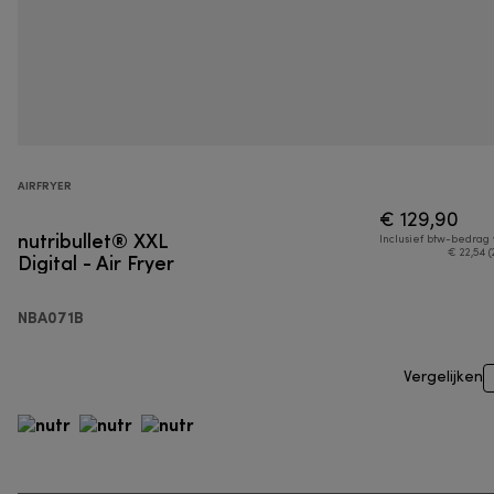
AIRFRYER
€ 129,90
nutribullet® XXL
Inclusief btw-bedrag
Digital - Air Fryer
€ 22,54 (
NBA071B
Vergelijken