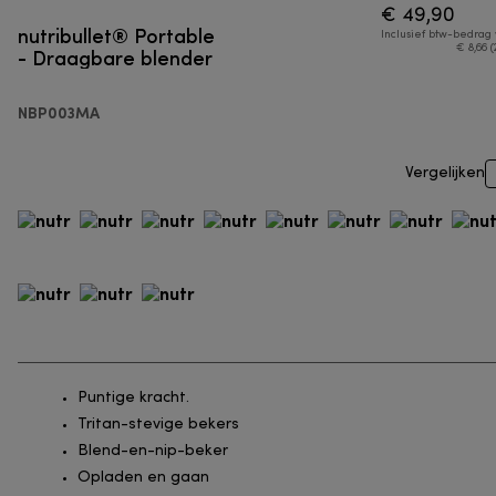
€ 49,90
nutribullet® Portable
Inclusief btw-bedrag
- Draagbare blender
€ 8,66 (
NBP003MA
Vergelijken
Puntige kracht.
Tritan-stevige bekers
Blend-en-nip-beker
Opladen en gaan