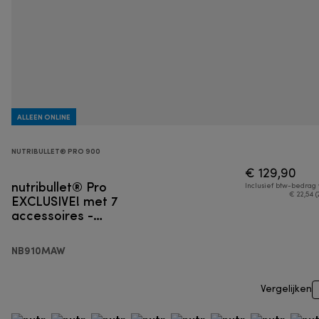
ALLEEN ONLINE
NUTRIBULLET® PRO 900
€ 129,90
nutribullet® Pro
Inclusief btw-bedrag
EXCLUSIVE! met 7
€ 22,54 (
accessoires -
Persoonlijke blender
NB910MAW
Vergelijken