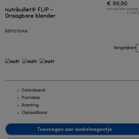
€ 99,90
nutribullet® FLIP -
Inclusief btw-bedrag
Draagbare blender
€ 17,34 (
NBP016MA
Vergelijken
Geïsoleerd.
Portable
Krachtig.
Oplaadbaar.
Toevoegen aan winkelwagentje