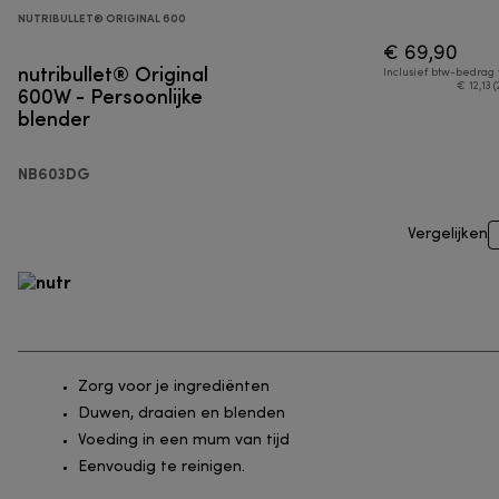
NUTRIBULLET® ORIGINAL 600
€ 69,90
nutribullet® Original
Inclusief btw-bedrag
600W - Persoonlijke
€ 12,13 (
blender
NB603DG
Vergelijken
Zorg voor je ingrediënten
Duwen, draaien en blenden
Voeding in een mum van tijd
Eenvoudig te reinigen.