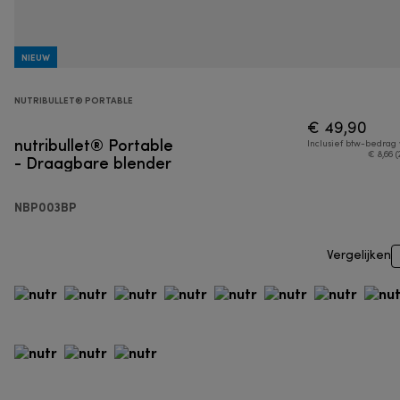
NIEUW
NUTRIBULLET® PORTABLE
€ 49,90
nutribullet® Portable
Inclusief btw-bedrag
- Draagbare blender
€ 8,66 (
NBP003BP
Vergelijken