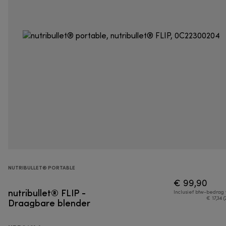
NUTRIBULLET® PORTABLE
€ 99,90
nutribullet® FLIP -
Inclusief btw-bedrag
Draagbare blender
€ 17,34 (