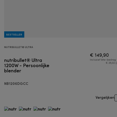
BESTSELLER
NUTRIBULLET® ULTRA
€ 149,90
nutribullet® Ultra
Inclusief btw-bedrag
1200W - Persoonlijke
€ 26,02 (
blender
NB1206DGCC
Vergelijken