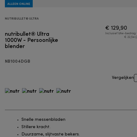
ALLEEN ONLINE
NUTRIBULLET® ULTRA
€ 129,90
nutribullet® Ultra
Inclusief btw-bedrag
1000W - Persoonlijke
€ 22,54 (
blender
NB1004DGB
Vergelijken
Snelle messenbladen
Stillere kracht.
Duurzame, slijtvaste bekers.