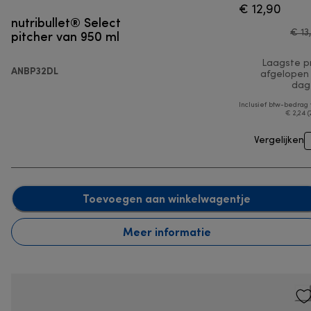
€ 12,90
nutribullet® Select
pitcher van 950 ml
€ 13
Laagste pr
ANBP32DL
afgelopen
dag
Inclusief btw-bedrag
€ 2,24 (
Vergelijken
Toevoegen aan winkelwagentje
Meer informatie