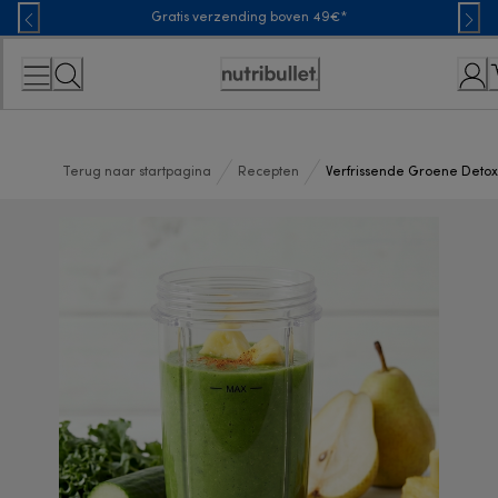
Skip
Gratis verzending boven 49€*
to
Content
Toegankelijkheidsverklaring
Terug naar startpagina
Recepten
Verfrissende Groene Deto