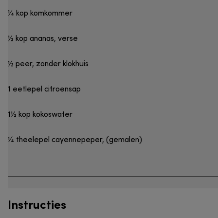
¼ kop komkommer
½ kop ananas, verse
½ peer, zonder klokhuis
1 eetlepel citroensap
1½ kop kokoswater
¼ theelepel cayennepeper, (gemalen)
Instructies