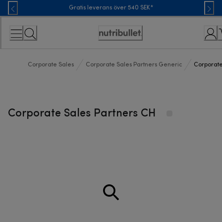
Skip
Gratis leverans över 540 SEK*
to
Content
Accessibility
Statement
Corporate Sales
Corporate Sales Partners Generic
Corporate
Corporate Sales Partners CH