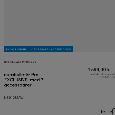
ENDAST ONLINE
-25% RABATT - KOD FEELGOOD
NUTRIBULLET® PRO 900
1 599,00 kr
nutribullet® Pro
Inkluderat momsbel
EXCLUSIVE! med 7
på 319,80 kr (
accessoarer
NB910MAW
Jämför