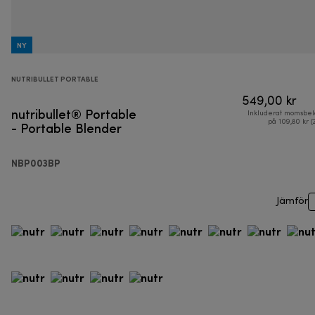
NY
NUTRIBULLET PORTABLE
549,00 kr
nutribullet® Portable
Inkluderat momsbel
- Portable Blender
på 109,80 kr (
NBP003BP
Jämför