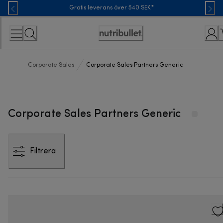
Skip
Gratis leverans över 540 SEK*
to
Content
Accessibility
Statement
Corporate Sales
Corporate Sales Partners Generic
Corporate Sales Partners Generic
Filtrera