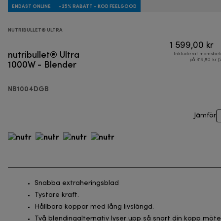
ENDAST ONLINE
-25% RABATT - KOD FEELGOOD
NUTRIBULLET® ULTRA
1 599,00 kr
nutribullet® Ultra
Inkluderat momsbel
1000W - Blender
på 319,80 kr (
NB1004DGB
Jämför
Snabba extraheringsblad
Tystare kraft.
Hållbara koppar med lång livslängd.
Två blendingalternativ lyser upp så snart din kopp möte