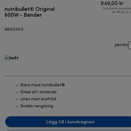
949,00 kr
nutribullet® Original
Inkluderat momsbel
600W - Bender
på 189,80 kr (
NB603DG
Jämför
Bara med nutribullet®
Enkel att använda
Liten men kraftfull
Snabb rengöring
Lägg till i kundvagnen