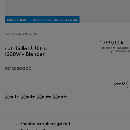
BÄSTSÄLJARE
-25% RABATT - KOD FEELGOOD
NUTRIBULLET® ULTRA
1 799,00 kr
nutribullet® Ultra
Inkluderat momsbel
1200W - Blender
på 359,80 kr (
NB1206DGCC
Jämför
Snabba extraheringsblad