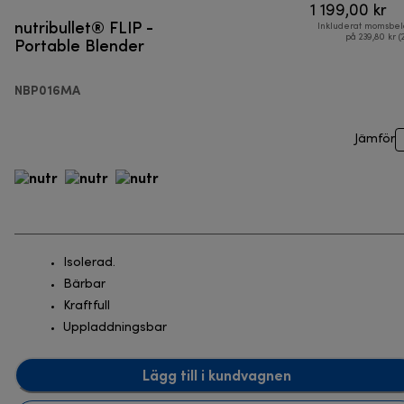
1 199,00 kr
nutribullet® FLIP -
Inkluderat momsbel
Portable Blender
på 239,80 kr (
NBP016MA
Jämför
Isolerad.
Bärbar
Kraftfull
Uppladdningsbar
Lägg till i kundvagnen