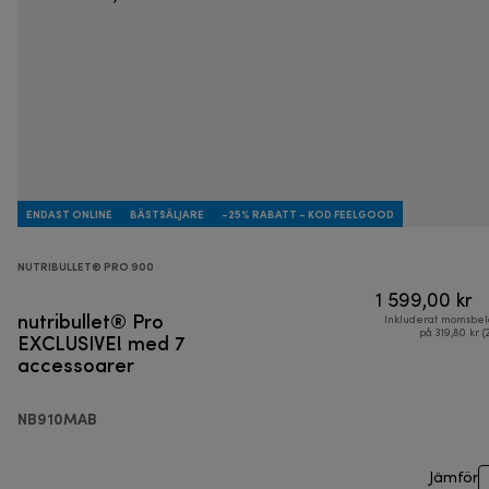
ENDAST ONLINE
BÄSTSÄLJARE
-25% RABATT - KOD FEELGOOD
NUTRIBULLET® PRO 900
1 599,00 kr
nutribullet® Pro
Inkluderat momsbel
EXCLUSIVE! med 7
på 319,80 kr (
accessoarer
NB910MAB
Jämför