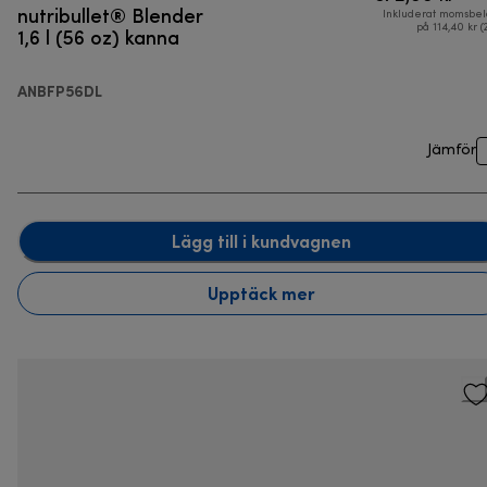
nutribullet® Blender
Inkluderat momsbel
1,6 l (56 oz) kanna
på 114,40 kr (
ANBFP56DL
Jämför
Lägg till i kundvagnen
Upptäck mer