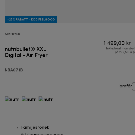
-25% RABATT - KOD FEELGOOD
AIR FRYER
1 499,00 kr
nutribullet® XXL
Inkluderat momsbel
Digital - Air Fryer
på 299,80 kr (
NBA071B
Jämför
Familjestorlek
8 tillagningsprogram