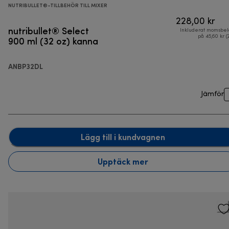
NUTRIBULLET®-TILLBEHÖR TILL MIXER
228,00 kr
nutribullet® Select
Inkluderat momsbel
900 ml (32 oz) kanna
på 45,60 kr (
ANBP32DL
Jämför
Lägg till i kundvagnen
Upptäck mer