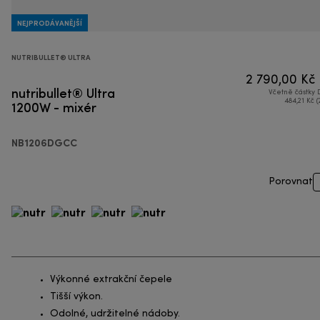
NEJPRODÁVANĚJŠÍ
NUTRIBULLET® ULTRA
2 790,00 Kč
nutribullet® Ultra
Včetně částky
1200W - mixér
484,21 Kč (
NB1206DGCC
Porovnat
Výkonné extrakční čepele
Tišší výkon.
Odolné, udržitelné nádoby.