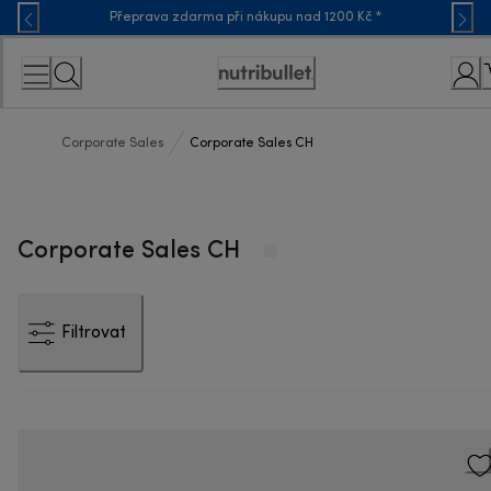
Skip
Přeprava zdarma při nákupu nad 1200 Kč *
to
Content
Accessibility
Statement
Corporate Sales
Corporate Sales CH
Corporate Sales CH
Filtrovat