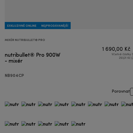
EXKLUZIVNĚ ONLINE
NEJPRODÁVANĚJŠÍ
MIXÉR NUTRIBULLET® PRO
1 690,00 Kč
nutribullet® Pro 900W
Včetně částky
- mixér
293,31 Kč (
NB904CP
Porovnat