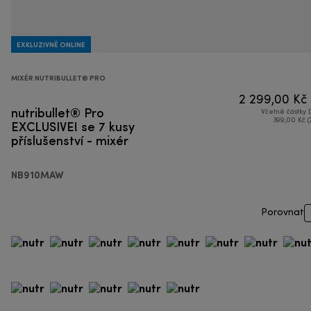
EXKLUZIVNĚ ONLINE
MIXÉR NUTRIBULLET® PRO
2 299,00 Kč
nutribullet® Pro
Včetně částky
EXCLUSIVE! se 7 kusy
399,00 Kč (
příslušenství - mixér
NB910MAW
Porovnat