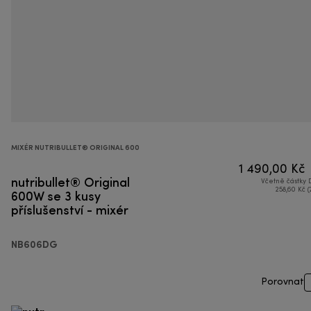
MIXÉR NUTRIBULLET® ORIGINAL 600
1 490,00 Kč
nutribullet® Original
Včetně částky
600W se 3 kusy
258,60 Kč (
příslušenství - mixér
NB606DG
Porovnat