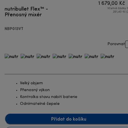
1 679,00 Kč
nutribullet Flex™ -
Včetně částky
Přenosný mixér
291,40 Kč (
NBP013VT
Porovnat
Velký objem
Přenosný výkon
Kontrolka stavu nabití baterie
Odnímatelné čepele
Přidat do košíku