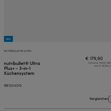
NEU
NUTRIBULLET® ULTRA
€ 179,90
nutribullet® Ultra
Inklusive MwSt.-Be
Plus+ - 3-in-1
von € 29,98 ( 
Küchensystem
NB1224DG
Vergleichen