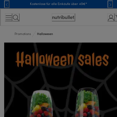
Skip
Kostenlose für alle Einkäufe über 49€*
to
Content
Erklärung
zur
Zugänglichkeit
Promotions
Halloween