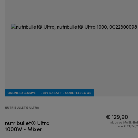
ONLINE EXCLUSIVE
-25% RABATT - CODE FEELGOOD
NUTRIBULLET® ULTRA
€ 129,90
nutribullet® Ultra
Inklusive MwSt.-Be
1000W - Mixer
von € 21,65 ( 