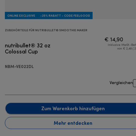
ONLINE EXCLUSIVE
-25% RABATT - CODE FEELGOOD
ZUBEHÖRTEILE FÜR NUTRIBULLET® SMOOTHIE MAKER
€ 14,90
nutribullet® 32 oz
Inklusive MwSt.-Be
Colossal Cup
von € 2,48 ( 
NBM-VE022DL
Vergleichen
Zum Warenkorb hinzufügen
Mehr entdecken