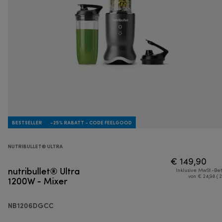
BESTSELLER
-25% RABATT - CODE FEELGOOD
NUTRIBULLET® ULTRA
€ 149,90
nutribullet® Ultra
Inklusive MwSt.-Be
1200W - Mixer
von € 24,98 ( 
NB1206DGCC