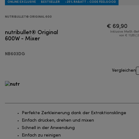
ONLINE EXCLUSIVE
BESTSELLER
-25% RABATT - CODE FEELGOOD
NUTRIBULLET® ORIGINAL 600
€ 69,90
nutribullet® Original
Inklusive MwSt.-Be
600W - Mixer
von € 11,65 ( 
NB603DG
Vergleichen
Perfekte Zerkleinerung dank der Extraktionsklinge
Einfach drücken, drehen und mixen
Schnell in der Anwendung
Einfach zu reinigen