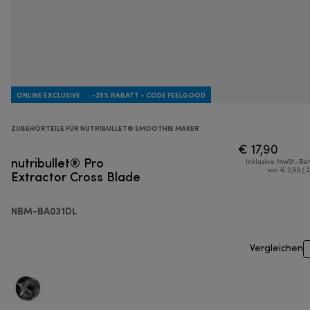
ONLINE EXCLUSIVE
-25% RABATT - CODE FEELGOOD
ZUBEHÖRTEILE FÜR NUTRIBULLET® SMOOTHIE MAKER
€ 17,90
nutribullet® Pro
Inklusive MwSt.-Be
Extractor Cross Blade
von € 2,98 ( 
NBM-BA031DL
Vergleichen