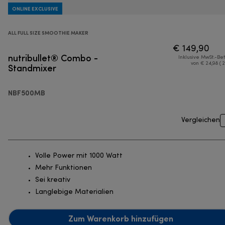
ONLINE EXCLUSIVE
ALL FULL SIZE SMOOTHIE MAKER
€ 149,90
nutribullet® Combo -
Inklusive MwSt.-Be
Standmixer
von € 24,98 ( 
NBF500MB
Vergleichen
Volle Power mit 1000 Watt
Mehr Funktionen
Sei kreativ
Langlebige Materialien
Zum Warenkorb hinzufügen