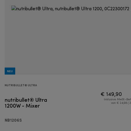
NEU
NUTRIBULLET® ULTRA
€ 149,90
nutribullet® Ultra
Inklusive MwSt.-Be
1200W - Mixer
von € 24,98 ( 
NB1206S