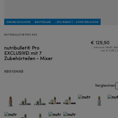
ONLINE EXCLUSIVE
BESTSELLER
-25% RABATT - CODE FEELGOOD
NUTRIBULLET® PRO 900
€ 129,90
nutribullet® Pro
Inklusive MwSt.-Be
EXCLUSIVE! mit 7
von € 21,65 ( 
Zubehörteilen - Mixer
NB910MAB
Vergleichen