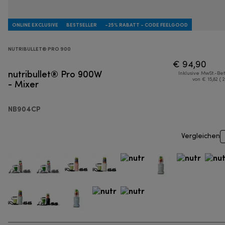
ONLINE EXCLUSIVE
BESTSELLER
-25% RABATT - CODE FEELGOOD
NUTRIBULLET® PRO 900
€ 94,90
nutribullet® Pro 900W
Inklusive MwSt.-Be
- Mixer
von € 15,82 ( 
NB904CP
Vergleichen