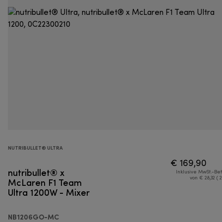
NUTRIBULLET® ULTRA
€ 169,90
nutribullet® x
Inklusive MwSt.-Be
McLaren F1 Team
von € 28,32 ( 
Ultra 1200W - Mixer
NB1206GO-MC