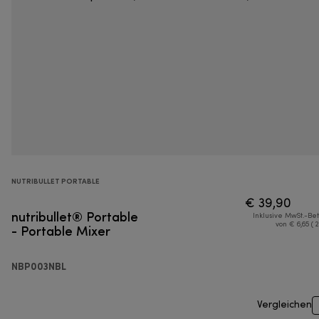
NUTRIBULLET PORTABLE
€ 39,90
nutribullet® Portable
Inklusive MwSt.-Be
- Portable Mixer
von € 6,65 ( 
NBP003NBL
Vergleichen