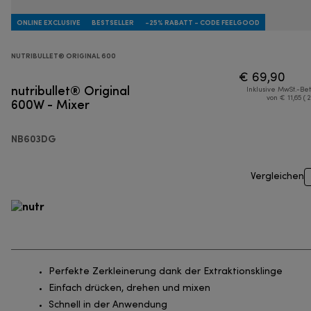
ONLINE EXCLUSIVE
BESTSELLER
-25% RABATT - CODE FEELGOOD
NUTRIBULLET® ORIGINAL 600
€ 69,90
nutribullet® Original
Inklusive MwSt.-Be
600W - Mixer
von € 11,65 ( 
NB603DG
Vergleichen
Perfekte Zerkleinerung dank der Extraktionsklinge
Einfach drücken, drehen und mixen
Schnell in der Anwendung