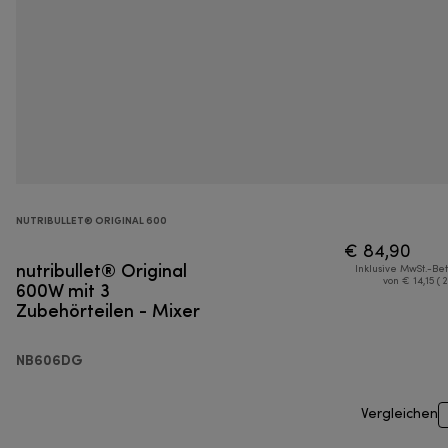
NUTRIBULLET® ORIGINAL 600
€ 84,90
nutribullet® Original
Inklusive MwSt.-Be
600W mit 3
von € 14,15 ( 
Zubehörteilen - Mixer
NB606DG
Vergleichen