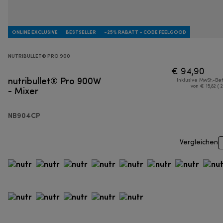
ONLINE EXCLUSIVE
BESTSELLER
-25% RABATT - CODE FEELGOOD
NUTRIBULLET® PRO 900
€ 94,90
nutribullet® Pro 900W
Inklusive MwSt.-Be
- Mixer
von € 15,82 ( 
NB904CP
Vergleichen