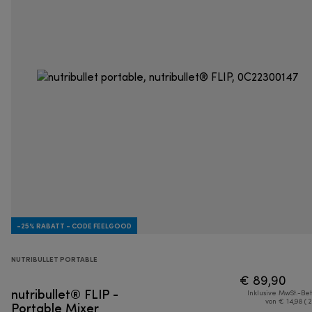
-25% RABATT - CODE FEELGOOD
NUTRIBULLET PORTABLE
€ 89,90
nutribullet® FLIP -
Inklusive MwSt.-Be
Portable Mixer
von € 14,98 ( 