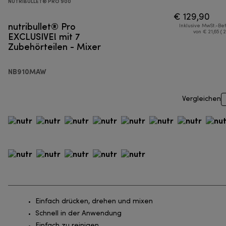
NUTRIBULLET® PRO 900
€ 129,90
nutribullet® Pro
Inklusive MwSt.-Be
EXCLUSIVE! mit 7
von € 21,65 ( 
Zubehörteilen - Mixer
NB910MAW
Vergleichen
Einfach drücken, drehen und mixen
Schnell in der Anwendung
Einfach zu reinigen