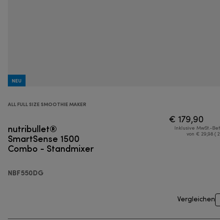
NEU
ALL FULL SIZE SMOOTHIE MAKER
€ 179,90
nutribullet®
Inklusive MwSt.-Be
SmartSense 1500
von € 29,98 ( 
Combo - Standmixer
NBF550DG
Vergleichen