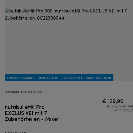
ONLINE EXCLUSIVE
BESTSELLER
-25% RABATT - CODE FEELGOOD
NUTRIBULLET® PRO 900
€ 129,90
nutribullet® Pro
Inklusive MwSt.-Be
EXCLUSIVE! mit 7
von € 21,65 ( 
Zubehörteilen - Mixer