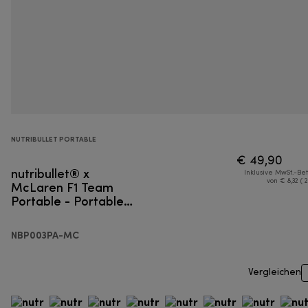
NUTRIBULLET PORTABLE
€ 49,90
nutribullet® x
Inklusive MwSt.-Be
McLaren F1 Team
von € 8,32 ( 
Portable - Portable
Mixer
NBP003PA-MC
Vergleichen