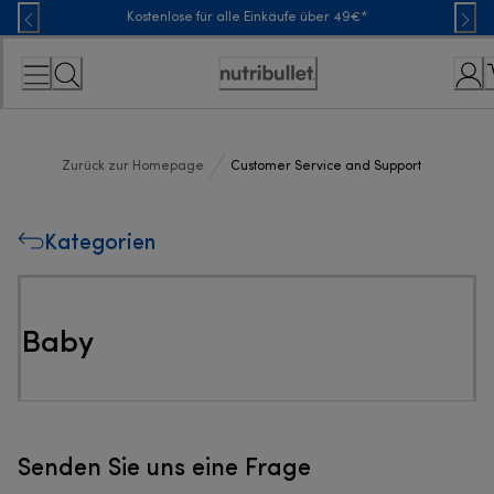
Skip
Kostenlose für alle Einkäufe über 49€*
to
Content
Erklärung
zur
Zugänglichkeit
Zurück zur Homepage
Customer Service and Support
Kategorien
Baby
Senden Sie uns eine Frage