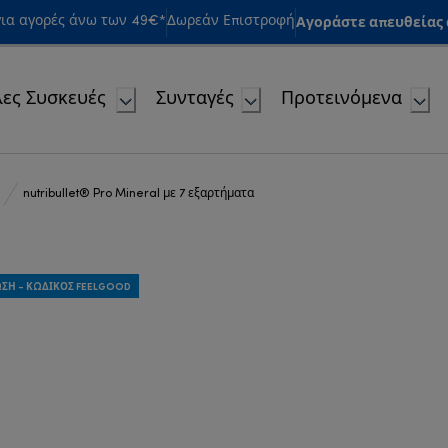
Αγοράστε απευθείας α
ια αγορές άνω των 49€*
Δωρεάν Επιστροφή
ες Συσκευές
Συνταγές
Προτεινόμενα
nutribullet® Pro Mineral με 7 εξαρτήματα
ΩΣΗ - ΚΩΔΙΚΌΣ FEELGOOD