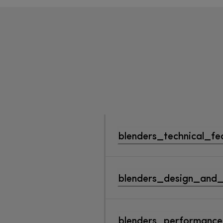
blenders_technical_fe
blenders_design_and_
blenders_performance