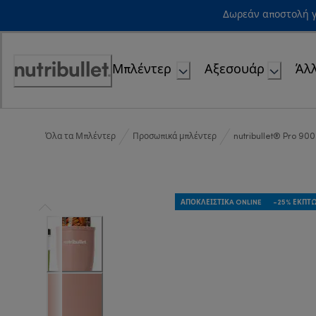
Skip
Δωρεάν αποστολή γ
to
Content
Μπλέντερ
Αξεσουάρ
Άλλ
Accessibility
Statement
Όλα τα Μπλέντερ
Προσωπικά μπλέντερ
nutribullet® Pro 900
ΑΠΟΚΛΕΙΣΤΙΚA ONLINE
-25% ΈΚΠΤ