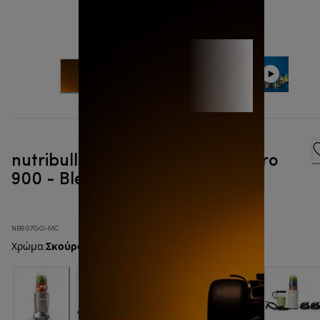
nutribullet x McLaren F1 Team Pro
900 - Blender
NB907GO-MC
Σκούρο γκρι
Χρώμα
: