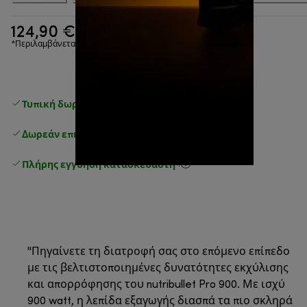
124,90 €
*Περιλαμβάνεται ΦΠΑ
Τυπική δωρεάν παράδοση
άνω των 49 €
Δωρεάν επιστροφές
.
Πλήρης εγγύηση κατασκευαστή
.
''Πηγαίνετε τη διατροφή σας στο επόμενο επίπεδο
με τις βελτιστοποιημένες δυνατότητες εκχύλισης
και απορρόφησης του nutribullet Pro 900. Με ισχύ
900 watt, η λεπίδα εξαγωγής διασπά τα πιο σκληρά