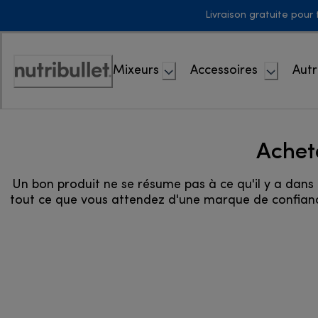
Skip
Livraison gratuite pour
to
Content
Mixeurs
Accessoires
Autr
Déclaration
d'accessibilité
Achet
Un bon produit ne se résume pas à ce qu'il y a dans
tout ce que vous attendez d'une marque de confiance