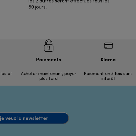
les 2 autres seront effectués tous les
30 jours.
Paiements
Klarna
ples et
Acheter maintenant, payer
Paiement en 3 fois sans
plus tard
intérêt
 je veux la newsletter