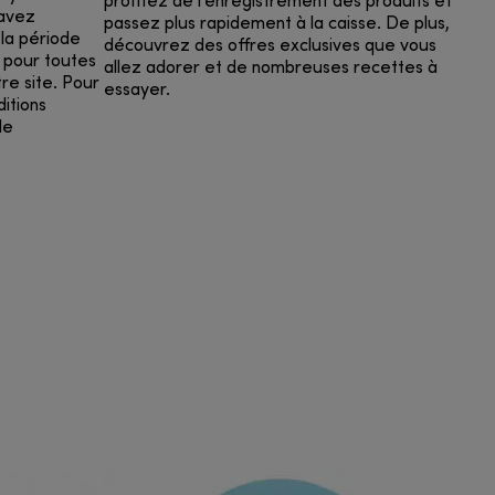
profitez de l'enregistrement des produits et
 avez
passez plus rapidement à la caisse. De plus,
la période
découvrez des offres exclusives que vous
s pour toutes
allez adorer et de nombreuses recettes à
re site. Pour
essayer.
ditions
de