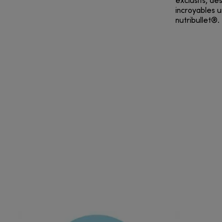
exclusifs, de
incroyables u
nutribullet®.