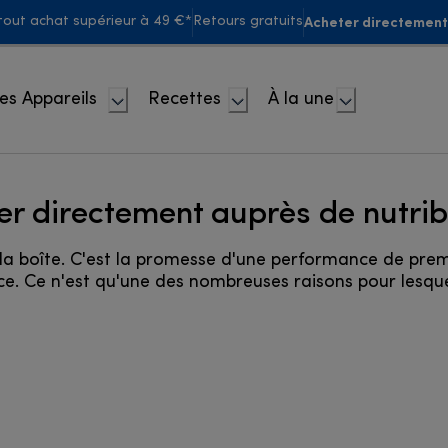
Acheter directement
 tout achat supérieur à 49 €*
Retours gratuits
es Appareils
Recettes
À la une
er directement auprès de nutrib
 la boîte. C'est la promesse d'une performance de prem
. Ce n'est qu'une des nombreuses raisons pour lesquel