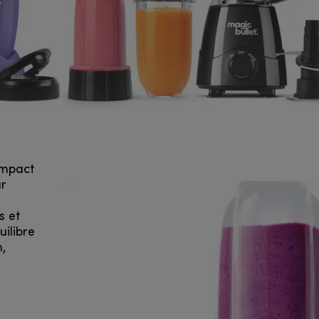
compact
ur
s et
ilibre
n,