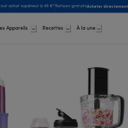
Acheter directement
 tout achat supérieur à 49 €*
Retours gratuits
es Appareils
Recettes
À la une