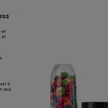
ess
e et
 et
,
e
s
 est à
n seul