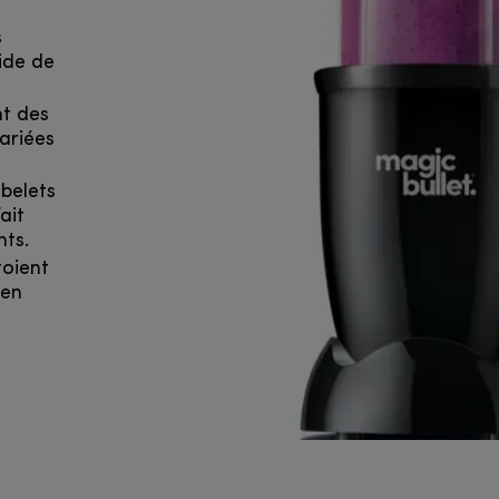
s
ide de
nt des
ariées
obelets
ait
nts.
toient
ien