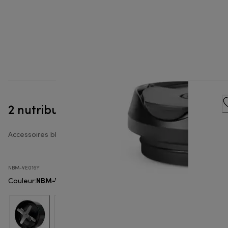
2 nutribullet Flip - To-Go Lids
Accessoires blender nutribullet®
NBM-VE016Y
NBM-VE016Y
Couleur
: