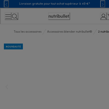
Skip
Livraison gratuite pour tout achat supérieur à 49 €*
to
Content
Déclaration
d'accessibilité
Tous les accessoires
Accessoires blender nutribullet®
2 nutrib
NOUVEAUTÉ