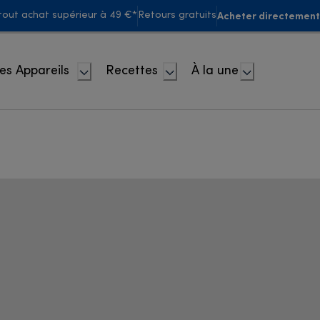
Acheter directement
 tout achat supérieur à 49 €*
Retours gratuits
es Appareils
Recettes
À la une