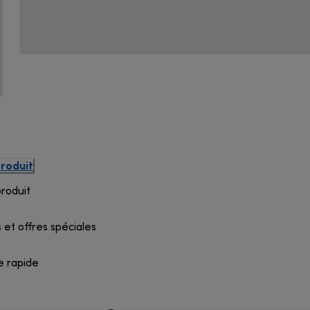
produit
produit
 et offres spéciales
e rapide