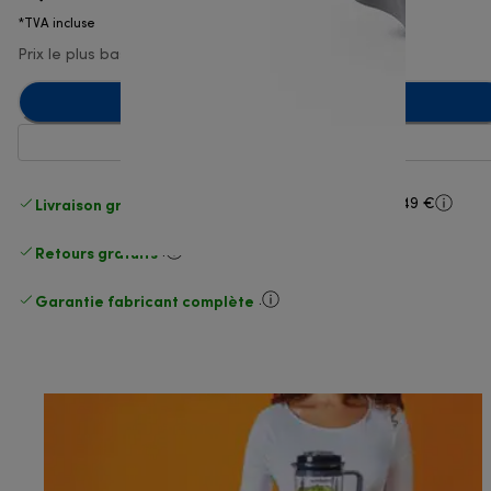
*TVA incluse
Prix le plus bas 30 derniers jours
13,90 €
(-7 %)
Ajouter au panier
Livraison gratuite standard
standard à partir de 49 €
Retours gratuits
.
Garantie fabricant complète
.