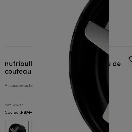
nutribullet® Pro extracteur lame de
couteau
Accessoires blender nutribullet®
NBM-BA076Y
NBM-BA076Y
Couleur
: