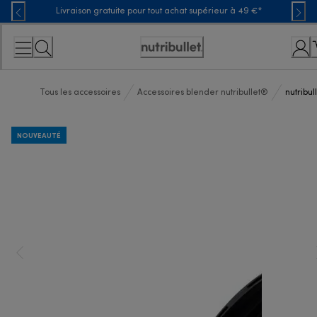
Skip
Livraison gratuite pour tout achat supérieur à 49 €*
to
Content
Déclaration
d'accessibilité
Tous les accessoires
Accessoires blender nutribullet®
nutribu
NOUVEAUTÉ