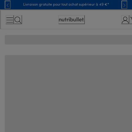
Skip
Livraison gratuite pour tout achat supérieur à 49 €*
to
Content
Déclaration
d'accessibilité