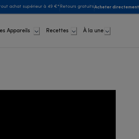
Acheter directement
 tout achat supérieur à 49 €*
Retours gratuits
es Appareils
Recettes
À la une