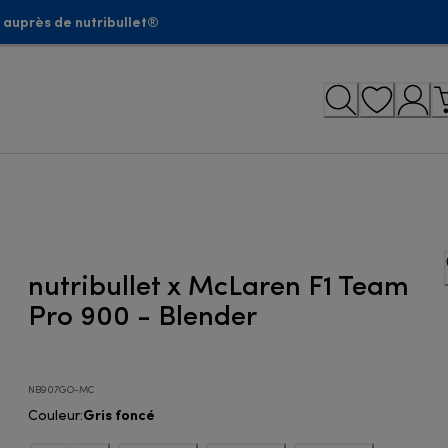
 auprès de nutribullet®
nutribullet x McLaren F1 Team
Pro 900 - Blender
NB907GO-MC
Gris foncé
Couleur
: