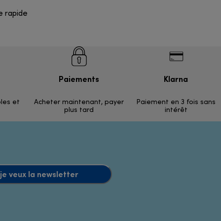
e rapide
Paiements
Klarna
ples et
Acheter maintenant, payer
Paiement en 3 fois sans
plus tard
intérêt
 je veux la newsletter