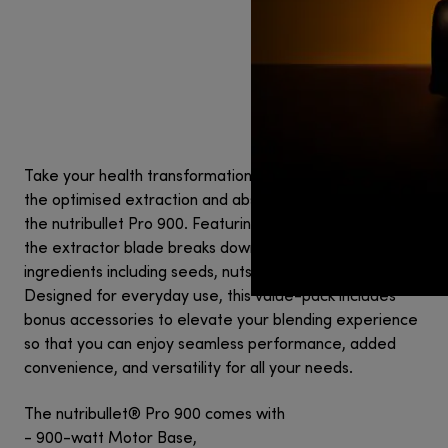
Take your health transformation to the next level with
the optimised extraction and absorption capabilities of
the nutribullet Pro 900. Featuring 900 watts of power,
the extractor blade breaks down the toughest
ingredients including seeds, nuts and whole fruits!
Designed for everyday use, this value-pack includes
bonus accessories to elevate your blending experience
so that you can enjoy seamless performance, added
convenience, and versatility for all your needs.
The nutribullet® Pro 900 comes with
- 900-watt Motor Base,