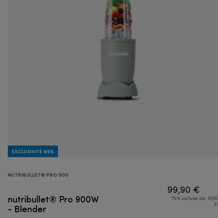
EXCLUSIVITÉ WEB
NUTRIBULLET® PRO 900
99,90 €
nutribullet® Pro 900W
TVA incluse de 16,65
- Blender
2