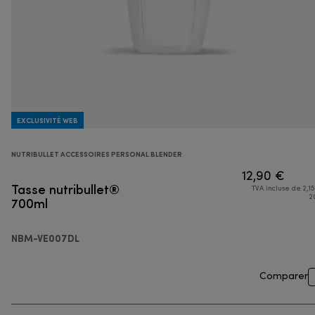
EXCLUSIVITÉ WEB
NUTRIBULLET ACCESSOIRES PERSONAL BLENDER
12,90 €
Tasse nutribullet®
TVA incluse de 2,15
700ml
2
NBM-VE007DL
Comparer