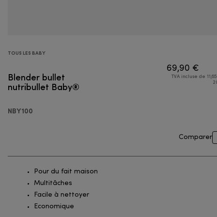
TOUS LES BABY
69,90 €
Blender bullet
TVA incluse de 11,65
nutribullet Baby®
2
NBY100
Comparer
Pour du fait maison
Multitâches
Facile à nettoyer
Economique