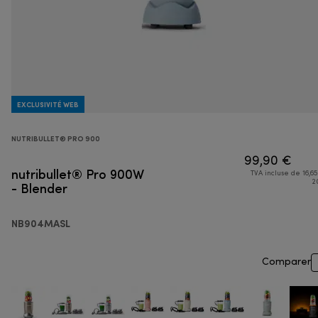
EXCLUSIVITÉ WEB
NUTRIBULLET® PRO 900
99,90 €
nutribullet® Pro 900W
TVA incluse de 16,65
- Blender
2
NB904MASL
Comparer