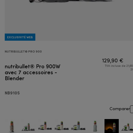
EXCLUSIVITÉ WEB
NUTRIBULLET® PRO 900
129,90 €
nutribullet® Pro 900W
TVA incluse de 21,65
avec 7 accessoires -
2
Blender
NB910S
Comparer