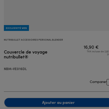
EXCLUSIVITÉ WEB
NUTRIBULLET ACCESSOIRES PERSONAL BLENDER
16,90 €
Couvercle de voyage
TVA incluse de 2,82
nutribullet®
2
NBM-VE016DL
Comparer
Ajouter au panier