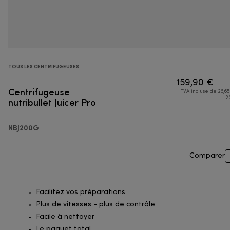
TOUS LES CENTRIFUGEUSES
159,90 €
Centrifugeuse
TVA incluse de 26,65
nutribullet Juicer Pro
2
NBJ200G
Comparer
Facilitez vos préparations
Plus de vitesses - plus de contrôle
Facile à nettoyer
Le paquet total