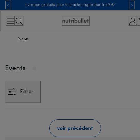
Skip
Livraison gratuite pour tout achat supérieur à 49 €*
to
Content
Déclaration
d'accessibilité
Events
Events
Filtrer
voir précédent