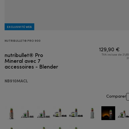
EXCLUSIVITÉ WEB
NUTRIBULLET® PRO 900
129,90 €
nutribullet® Pro
TVA incluse de 21,65
Mineral avec 7
2
accessoires - Blender
NB910MACL
Comparer