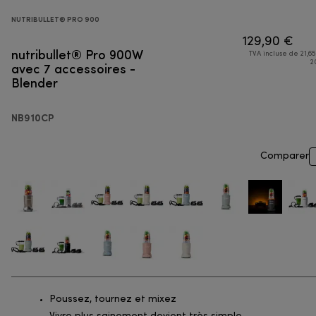
NUTRIBULLET® PRO 900
129,90 €
nutribullet® Pro 900W
TVA incluse de 21,65
avec 7 accessoires -
2
Blender
NB910CP
Comparer
Poussez, tournez et mixez