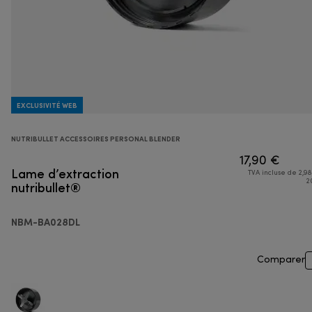
EXCLUSIVITÉ WEB
NUTRIBULLET ACCESSOIRES PERSONAL BLENDER
17,90 €
Lame d’extraction
TVA incluse de 2,98
nutribullet®
2
NBM-BA028DL
Comparer