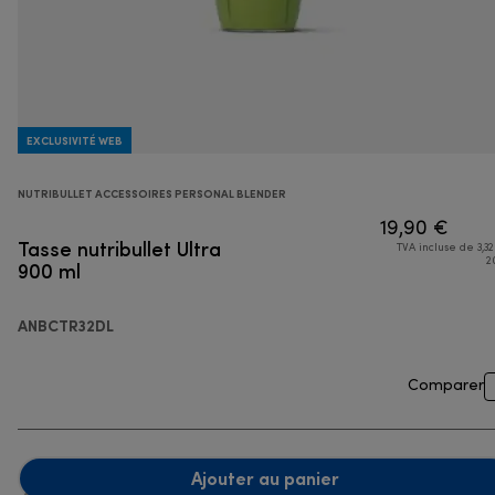
EXCLUSIVITÉ WEB
NUTRIBULLET ACCESSOIRES PERSONAL BLENDER
19,90 €
Tasse nutribullet Ultra
TVA incluse de 3,32
900 ml
2
ANBCTR32DL
Comparer
Ajouter au panier