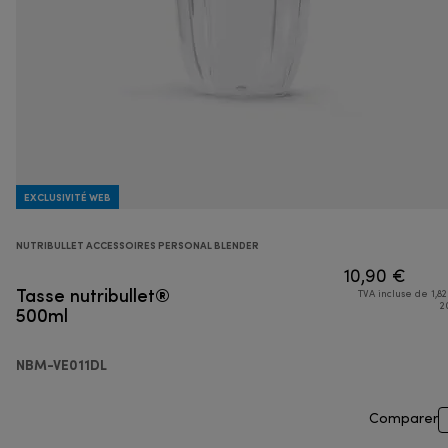
EXCLUSIVITÉ WEB
NUTRIBULLET ACCESSOIRES PERSONAL BLENDER
10,90 €
Tasse nutribullet®
TVA incluse de 1,82
500ml
2
NBM-VE011DL
Comparer