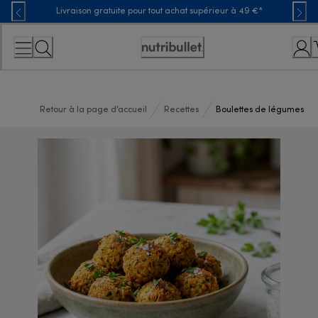
Skip
Livraison gratuite pour tout achat supérieur à 49 €*
to
Content
Déclaration
d'accessibilité
Retour à la page d’accueil
Recettes
Boulettes de légumes