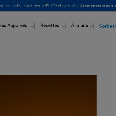
Achetez votre nutrib
our tout achat supérieur à 49 €*
Retour gratuit
Sorbet
res Appareils
Recettes
À la une