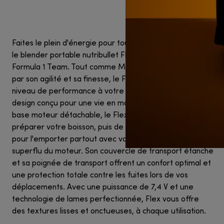
Faites le plein d'énergie pour toutes vos activités avec
le blender portable nutribullet Flex™ édition McLaren
Formula 1 Team. Tout comme McLaren domine la piste
par son agilité et sa finesse, le Flex apporte ce même
niveau de performance à votre quotidien grâce à un
design conçu pour une vie en mouvement. Équipé d'une
base moteur détachable, le Flex vous permet de
préparer votre boisson, puis de détacher votre tasse
pour l'emporter partout avec vous — sans le poids
superflu du moteur. Son couvercle de transport étanche
et sa poignée de transport offrent un confort optimal et
une protection totale contre les fuites lors de vos
déplacements. Avec une puissance de 7,4 V et une
technologie de lames perfectionnée, Flex vous offre
des textures lisses et onctueuses, à chaque utilisation.