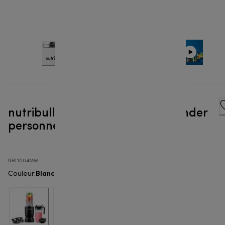
nutribullet® Turbo 1000 W - Blender
personnel
NBT1004MW
Blanc mat
Couleur
: