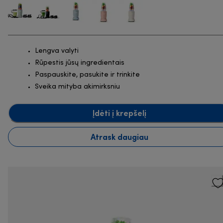
Lengva valyti
Rūpestis jūsų ingredientais
Paspauskite, pasukite ir trinkite
Sveika mityba akimirksniu
Įdėti į krepšelį
Atrask daugiau