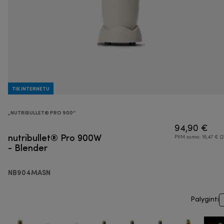
TIK INTERNETU
„NUTRIBULLET® PRO 900“
94,90 €
nutribullet® Pro 900W
PVM suma: 16,47 € (2
- Blender
NB904MASN
Palyginti