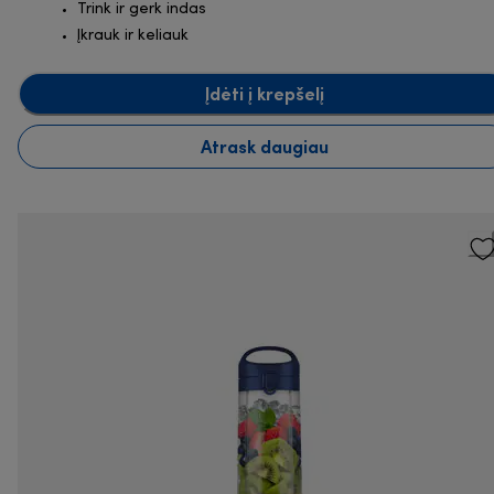
Trink ir gerk indas
Įkrauk ir keliauk
Įdėti į krepšelį
Atrask daugiau