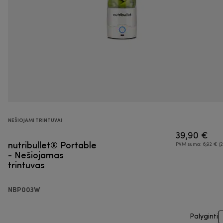
NEŠIOJAMI TRINTUVAI
39,90 €
nutribullet® Portable
PVM suma: 6,92 € (2
- Nešiojamas
trintuvas
NBP003W
Palyginti