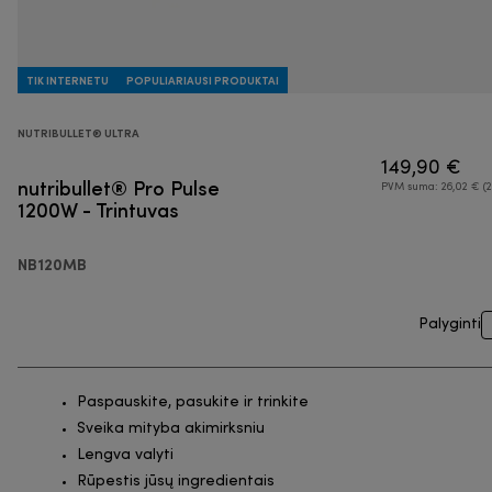
TIK INTERNETU
POPULIARIAUSI PRODUKTAI
NUTRIBULLET® ULTRA
149,90 €
nutribullet® Pro Pulse
PVM suma: 26,02 € (2
1200W - Trintuvas
NB120MB
Palyginti
Paspauskite, pasukite ir trinkite
Sveika mityba akimirksniu
Lengva valyti
Rūpestis jūsų ingredientais