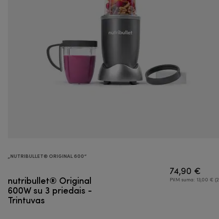
„NUTRIBULLET® ORIGINAL 600“
74,90 €
nutribullet® Original
PVM suma: 13,00 € (2
600W su 3 priedais -
Trintuvas