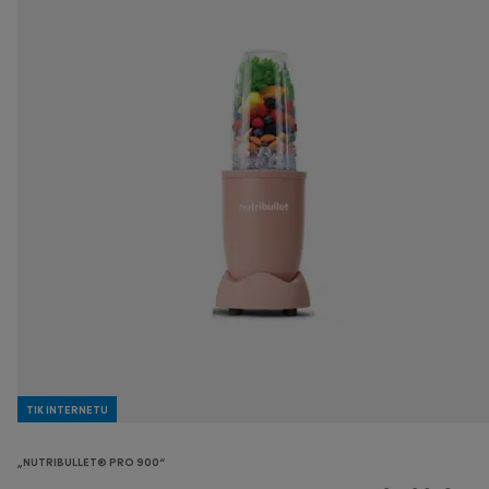
TIK INTERNETU
„NUTRIBULLET® PRO 900“