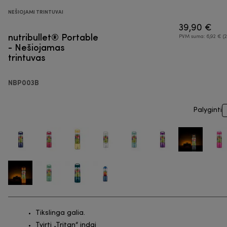
NEŠIOJAMI TRINTUVAI
39,90 €
nutribullet® Portable
PVM suma: 6,92 € (2
- Nešiojamas
trintuvas
NBP003B
Palyginti
Tikslinga galia.
Tvirti „Tritan“ indai