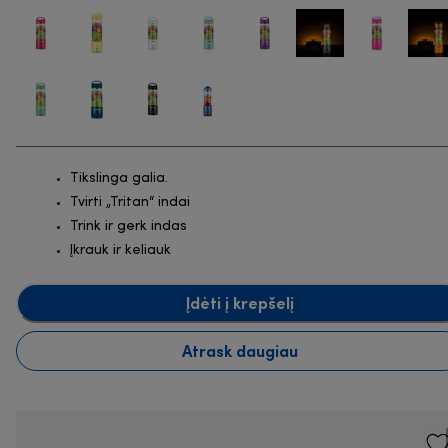
Tikslinga galia.
Tvirti „Tritan“ indai
Trink ir gerk indas
Įkrauk ir keliauk
Įdėti į krepšelį
Atrask daugiau