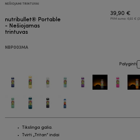
NEŠIOJAMI TRINTUVAI
39,90 €
nutribullet® Portable
PVM suma: 6,92 € (2
- Nešiojamas
trintuvas
NBP003MA
Palyginti
Tikslinga galia.
Tvirti „Tritan“ indai