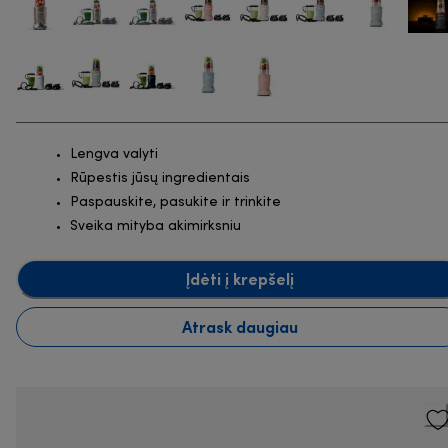
Lengva valyti
Rūpestis jūsų ingredientais
Paspauskite, pasukite ir trinkite
Sveika mityba akimirksniu
Įdėti į krepšelį
Atrask daugiau