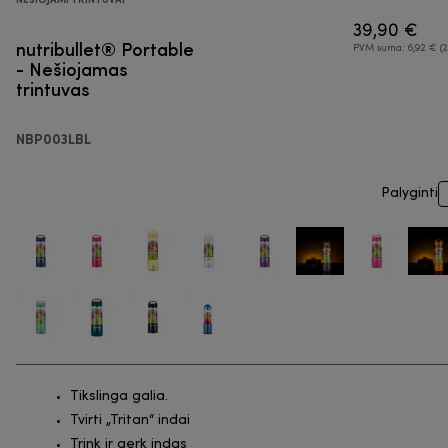
39,90 €
nutribullet® Portable
PVM suma: 6,92 € (2
- Nešiojamas
trintuvas
NBP003LBL
Palyginti
Tikslinga galia.
Tvirti „Tritan“ indai
Trink ir gerk indas