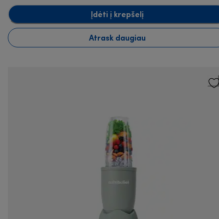
Įdėti į krepšelį
Atrask daugiau