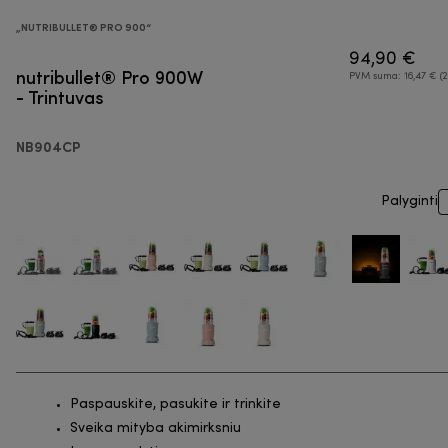
„NUTRIBULLET® PRO 900“
94,90 €
nutribullet® Pro 900W
PVM suma: 16,47 € (2
- Trintuvas
NB904CP
Palyginti
Paspauskite, pasukite ir trinkite
Sveika mityba akimirksniu