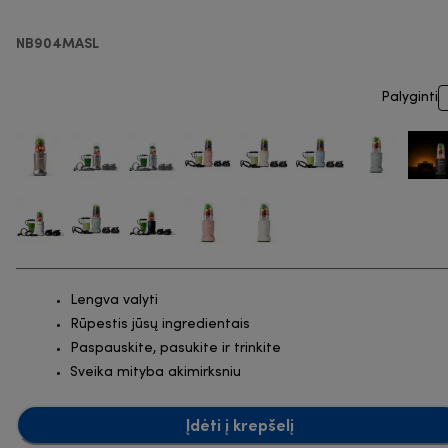
NB904MASL
Palyginti
Lengva valyti
Rūpestis jūsų ingredientais
Paspauskite, pasukite ir trinkite
Sveika mityba akimirksniu
Įdėti į krepšelį