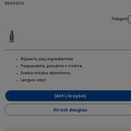
NB606DG
Palyginti
Rūpestis jūsų ingredientais
Paspauskite, pasukite ir trinkite
Sveika mityba akimirksniu
Lengva valyti
Įdėti į krepšelį
Atrask daugiau