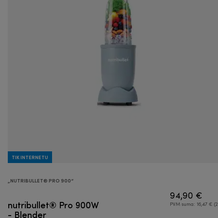
TIK INTERNETU
„NUTRIBULLET® PRO 900“
94,90 €
nutribullet® Pro 900W
PVM suma: 16,47 € (2
- Blender