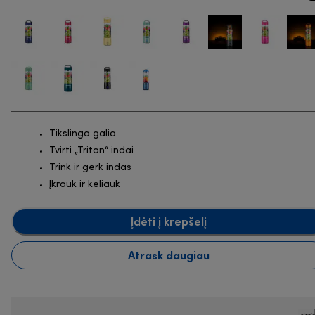
Tikslinga galia.
Tvirti „Tritan“ indai
Trink ir gerk indas
Įkrauk ir keliauk
Įdėti į krepšelį
Atrask daugiau