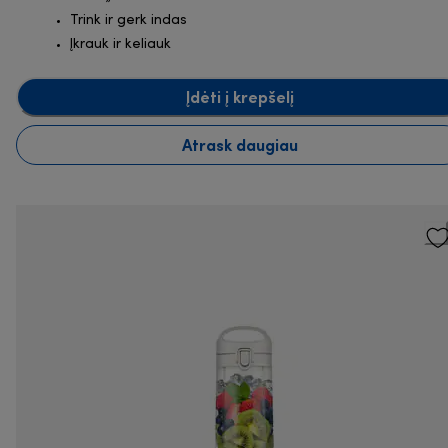
Trink ir gerk indas
Įkrauk ir keliauk
Įdėti į krepšelį
Atrask daugiau