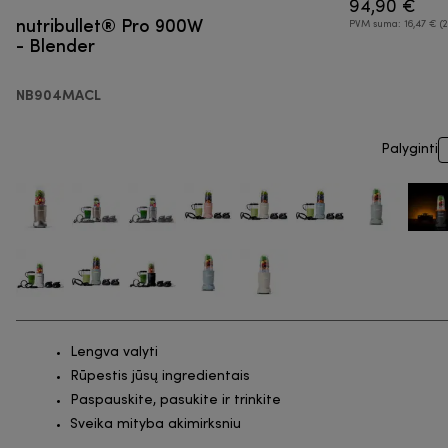
94,90 €
nutribullet® Pro 900W
PVM suma: 16,47 € (2
- Blender
NB904MACL
Palyginti
Lengva valyti
Rūpestis jūsų ingredientais
Paspauskite, pasukite ir trinkite
Sveika mityba akimirksniu