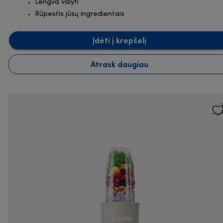
Lengva valyti
Rūpestis jūsų ingredientais
Įdėti į krepšelį
Atrask daugiau