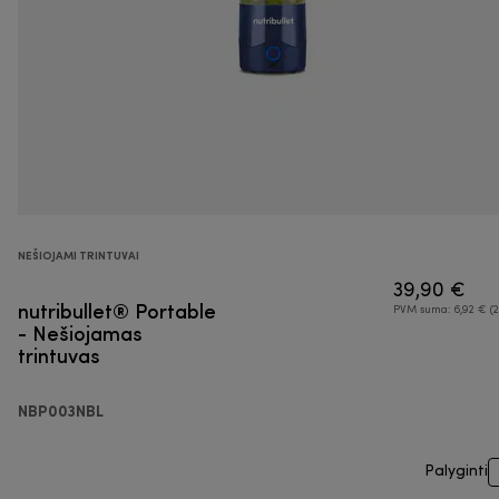
NEŠIOJAMI TRINTUVAI
39,90 €
nutribullet® Portable
PVM suma: 6,92 € (2
- Nešiojamas
trintuvas
NBP003NBL
Palyginti