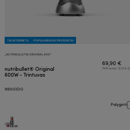
TIK INTERNETU
POPULIARIAUSI PRODUKTAI
„NUTRIBULLET® ORIGINAL 600“
69,90 €
nutribullet® Original
PVM suma: 12,13 € (2
600W - Trintuvas
NB603DG
Palyginti