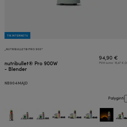
TIK INTERNETU
„NUTRIBULLET® PRO 900“
94,90 €
nutribullet® Pro 900W
PVM suma: 16,47 € (2
- Blender
NB904MAJD
Palyginti