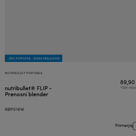
-25% POPUSTA - KODA FEELGOOD
NUTRIBULLET PORTABLE
89,90
nutribullet® FLIP -
*DDV vklj
Prenosni blender
NBP016W
Primerjaj