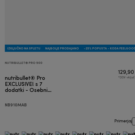
IZKLJUČNO NA SPLETU
NAJBOLJE PRODAJANO
-25% POPUSTA - KODA FEELGOO
NUTRIBULLET® PRO 900
129,90
nutribullet® Pro
*DDV vklju
EXCLUSIVE! s 7
dodatki - Osebni
blender
NB910MAB
Primerjaj