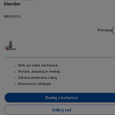
blender
NB603DG
Primerjaj
Skrb za vaše sestavine
Potisni, zasukaj in mešaj
Zdrava prehrana takoj
Enostavno čiščenje
Dodaj v košarico
Odkrij več