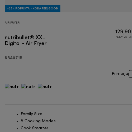
-25% POPUSTA - KODA FEELGOOD
AIR FRYER
129,90
nutribullet® XXL
*DDV vklju
Digital - Air Fryer
NBA071B
Primerjaj
Family Size
8 Cooking Modes
Cook Smarter