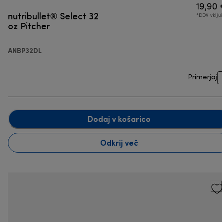
19,90
nutribullet® Select 32
*DDV vklj
oz Pitcher
ANBP32DL
Primerjaj
Dodaj v košarico
Odkrij več