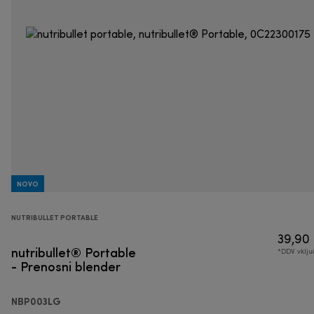
NOVO
NUTRIBULLET PORTABLE
39,90
nutribullet® Portable
*DDV vklj
- Prenosni blender
NBP003LG