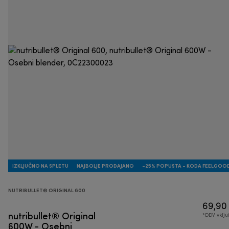
IZKLJUČNO NA SPLETU
NAJBOLJE PRODAJANO
-25% POPUSTA - KODA FEELGOO
NUTRIBULLET® ORIGINAL 600
69,90
nutribullet® Original
*DDV vklj
600W - Osebni