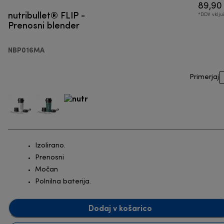
89,90
nutribullet® FLIP -
*DDV vklj
Prenosni blender
NBP016MA
Primerjaj
Izolirano.
Prenosni
Močan
Polnilna baterija.
Dodaj v košarico