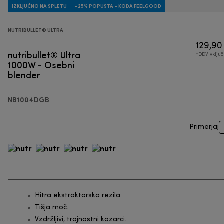
IZKLJUČNO NA SPLETU
-25% POPUSTA - KODA FEELGOOD
NUTRIBULLET® ULTRA
129,90
nutribullet® Ultra
*DDV vklju
1000W - Osebni
blender
NB1004DGB
Primerjaj
Hitra ekstraktorska rezila
Tišja moč.
Vzdržljivi, trajnostni kozarci.