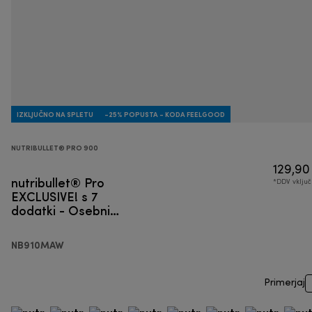
IZKLJUČNO NA SPLETU
-25% POPUSTA - KODA FEELGOOD
NUTRIBULLET® PRO 900
129,90
nutribullet® Pro
*DDV vklju
EXCLUSIVE! s 7
dodatki - Osebni
blender
NB910MAW
Primerjaj