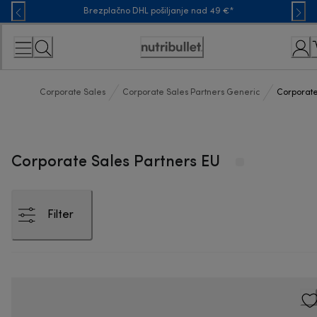
Skip
Brezplačno DHL pošiljanje nad 49 €*
to
Content
Accessibility
Statement
Corporate Sales
Corporate Sales Partners Generic
Corporate
Corporate Sales Partners EU
Filter