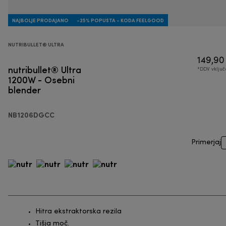
NAJBOLJE PRODAJANO
-25% POPUSTA - KODA FEELGOOD
NUTRIBULLET® ULTRA
149,90
nutribullet® Ultra
*DDV vklju
1200W - Osebni
blender
NB1206DGCC
Primerjaj
Hitra ekstraktorska rezila
Tišja moč.