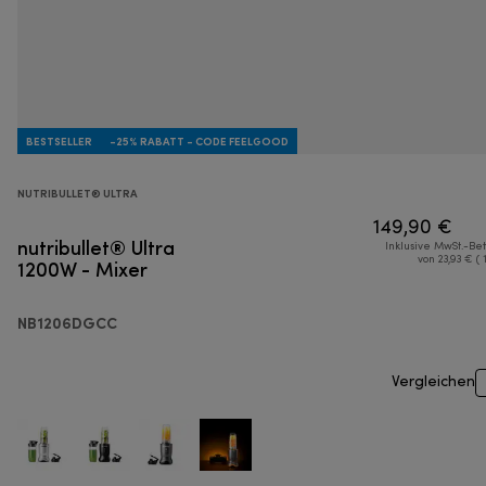
BESTSELLER
-25% RABATT - CODE FEELGOOD
NUTRIBULLET® ULTRA
149,90 €
nutribullet® Ultra
Inklusive MwSt.-Be
1200W - Mixer
von 23,93 € ( 
NB1206DGCC
Vergleichen