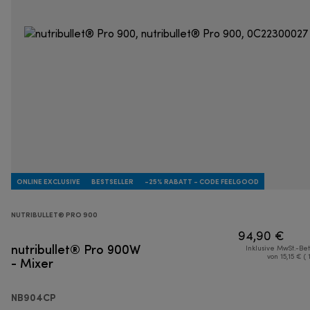
ONLINE EXCLUSIVE
BESTSELLER
-25% RABATT - CODE FEELGOOD
NUTRIBULLET® PRO 900
94,90 €
nutribullet® Pro 900W
Inklusive MwSt.-Be
- Mixer
von 15,15 € ( 
NB904CP