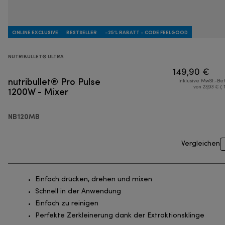
ONLINE EXCLUSIVE
BESTSELLER
-25% RABATT - CODE FEELGOOD
NUTRIBULLET® ULTRA
149,90 €
nutribullet® Pro Pulse
Inklusive MwSt.-Be
1200W - Mixer
von 23,93 € ( 
NB120MB
Vergleichen
Einfach drücken, drehen und mixen
Schnell in der Anwendung
Einfach zu reinigen
Perfekte Zerkleinerung dank der Extraktionsklinge