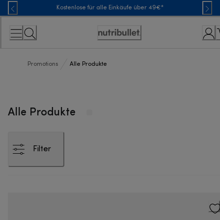
Skip
Kostenlose für alle Einkäufe über 49€*
to
Content
Erklärung
zur
Zugänglichkeit
Promotions
Alle Produkte
Alle Produkte
Filter