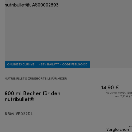
ONLINE EXCLUSIVE
-25% RABATT - CODE FEELGOOD
NUTRIBULLET® ZUBEHÖRTEILE FÜR MIXER
14,90 €
900 ml Becher für den
Inklusive MwSt.-Be
nutribullet®
von 2,38 € ( 
NBM-VE022DL
Vergleichen