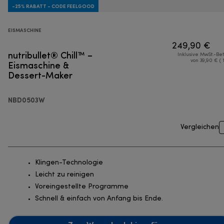
-25% RABATT - CODE FEELGOOD
EISMASCHINE
249,90 €
nutribullet® Chill™ –
Inklusive MwSt.-Be
Eismaschine &
von 39,90 € ( 
Dessert-Maker
NBD0503W
Vergleichen
Klingen-Technologie
Leicht zu reinigen
Voreingestellte Programme
Schnell & einfach von Anfang bis Ende.