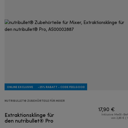
ONLINE EXCLUSIVE
-25% RABATT - CODE FEELGOOD
NUTRIBULLET® ZUBEHÖRTEILE FÜR MIXER
17,90 €
Extraktionsklinge für
Inklusive MwSt.-Be
den nutribullet® Pro
von 2,86 € ( 