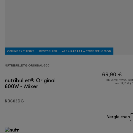
ONLINE EXCLUSIVE
BESTSELLER
-25% RABATT - CODE FEELGOOD
NUTRIBULLET® ORIGINAL 600
69,90 €
nutribullet® Original
Inklusive MwSt.-Be
600W - Mixer
von 11,16 € ( 
NB603DG
Vergleichen