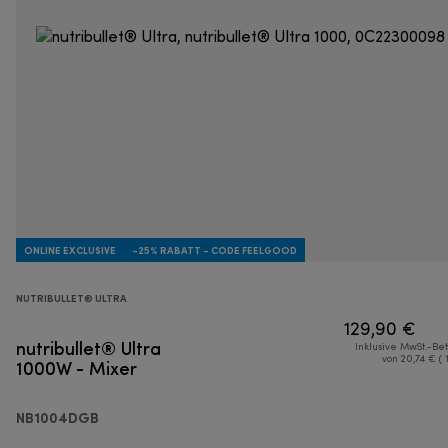
ONLINE EXCLUSIVE
-25% RABATT - CODE FEELGOOD
NUTRIBULLET® ULTRA
129,90 €
nutribullet® Ultra
Inklusive MwSt.-Be
1000W - Mixer
von 20,74 € ( 
NB1004DGB