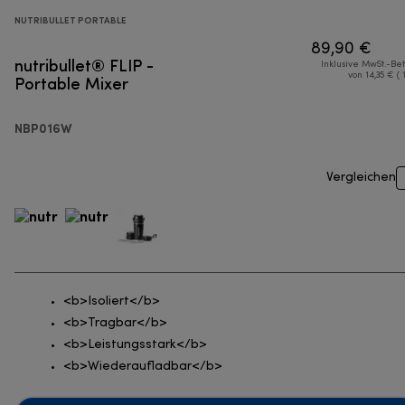
NUTRIBULLET PORTABLE
89,90 €
nutribullet® FLIP -
Inklusive MwSt.-Be
Portable Mixer
von 14,35 € ( 
NBP016W
Vergleichen
<b>Isoliert</b>
<b>Tragbar</b>
<b>Leistungsstark</b>
<b>Wiederaufladbar</b>