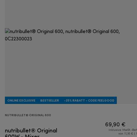
ONLINE EXCLUSIVE
BESTSELLER
-25% RABATT - CODE FEELGOOD
NUTRIBULLET® ORIGINAL 600
69,90 €
nutribullet® Original
Inklusive MwSt.-Be
600W - Mixer
von 11,16 € ( 