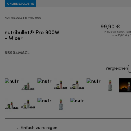
ONLINE EXCLUSIVE
NUTRIBULLET® PRO 900
99,90 €
nutribullet® Pro 900W
Inklusive MwSt.-Be
- Mixer
von 15,95 € ( 
NB904MACL
Vergleichen
Einfach zu reinigen