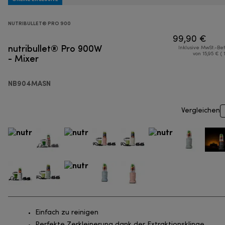
NUTRIBULLET® PRO 900
99,90 €
nutribullet® Pro 900W
Inklusive MwSt.-Be
- Mixer
von 15,95 € ( 
NB904MASN
Vergleichen
Einfach zu reinigen
Perfekte Zerkleinerung dank der Extraktionsklinge