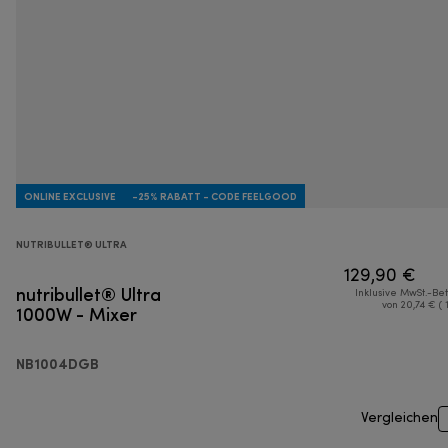
ONLINE EXCLUSIVE
-25% RABATT - CODE FEELGOOD
NUTRIBULLET® ULTRA
129,90 €
nutribullet® Ultra
Inklusive MwSt.-Be
1000W - Mixer
von 20,74 € ( 
NB1004DGB
Vergleichen