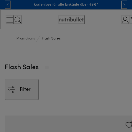
Skip
Kostenlose für alle Einkäufe über 49€*
to
Content
Erklärung
zur
Zugänglichkeit
Promotions
Flash Sales
Flash Sales
Filter