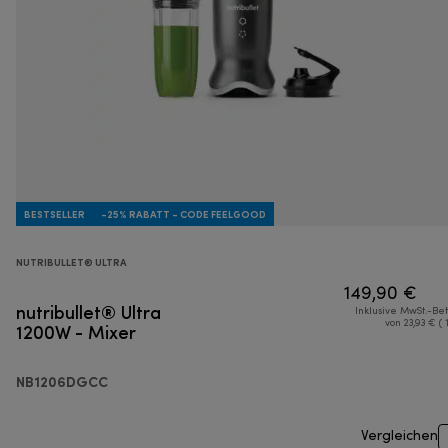
BESTSELLER
-25% RABATT - CODE FEELGOOD
NUTRIBULLET® ULTRA
149,90 €
nutribullet® Ultra
Inklusive MwSt.-Be
1200W - Mixer
von 23,93 € ( 
NB1206DGCC
Vergleichen