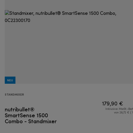
NEU
STANDMIXER
179,90 €
nutribullet®
Inklusive MwSt.-Be
SmartSense 1500
von 28,72 € ( 
Combo - Standmixer