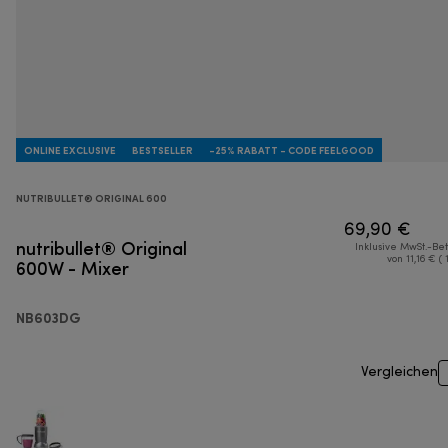
ONLINE EXCLUSIVE
BESTSELLER
-25% RABATT - CODE FEELGOOD
NUTRIBULLET® ORIGINAL 600
69,90 €
nutribullet® Original
Inklusive MwSt.-Be
600W - Mixer
von 11,16 € ( 
NB603DG
Vergleichen