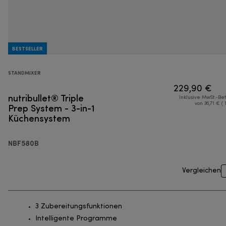
BESTSELLER
STANDMIXER
229,90 €
nutribullet® Triple
Inklusive MwSt.-Be
Prep System - 3-in-1
von 36,71 € ( 
Küchensystem
NBF580B
Vergleichen
3 Zubereitungsfunktionen
Intelligente Programme