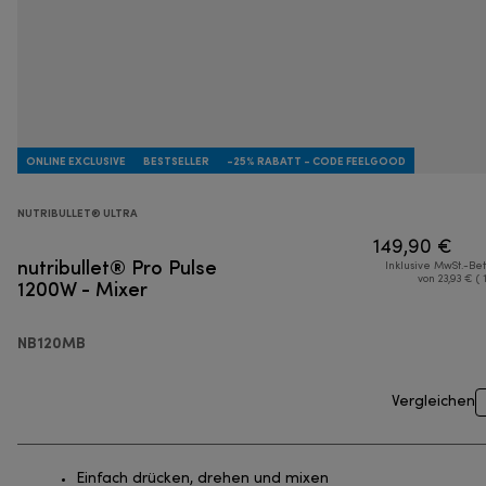
ONLINE EXCLUSIVE
BESTSELLER
-25% RABATT - CODE FEELGOOD
NUTRIBULLET® ULTRA
149,90 €
nutribullet® Pro Pulse
Inklusive MwSt.-Be
1200W - Mixer
von 23,93 € ( 
NB120MB
Vergleichen
Einfach drücken, drehen und mixen