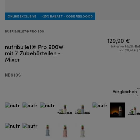
ONLINE EXCLUSIVE
-25% RABATT - CODE FEELGOOD
NUTRIBULLET® PRO 900
129,90 €
nutribullet® Pro 900W
Inklusive MwSt.-Be
mit 7 Zubehörteilen -
von 20,74 € ( 
Mixer
NB910S
Vergleichen