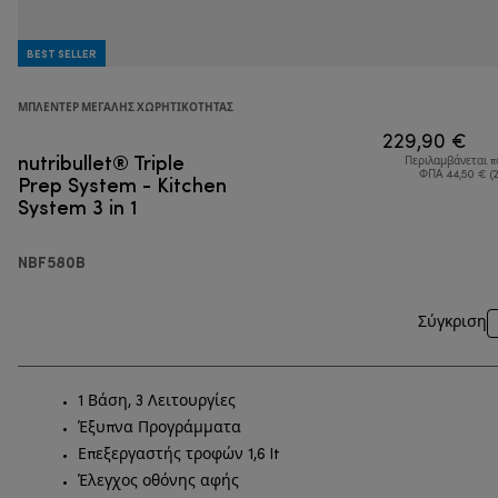
BEST SELLER
ΜΠΛΈΝΤΕΡ ΜΕΓΆΛΗΣ ΧΩΡΗΤΙΚΌΤΗΤΑΣ
229,90 €
nutribullet® Triple
Περιλαμβάνεται 
Prep System - Kitchen
ΦΠΑ 44,50 € (
System 3 in 1
NBF580B
Σύγκριση
1 Βάση, 3 Λειτουργίες
Έξυπνα Προγράμματα
Επεξεργαστής τροφών 1,6 lt
Έλεγχος οθόνης αφής