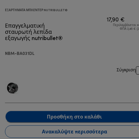
ΕΞΑΡΤΉΜΑΤΑ ΜΠΛΈΝΤΕΡ NUTRIBULLET®
17,90 €
Επαγγελματική
Περιλαμβάνεται 
σταυρωτή λεπίδα
ΦΠΑ 3,46 € (
εξαγωγής nutribullet®
NBM-BA031DL
Σύγκριση
Προσθήκη στο καλάθι
Ανακαλύψτε περισσότερα