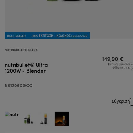
BEST SELLER
-25% ΈΚΠΤΩΣΗ - ΚΩΔΙΚΌΣ FEELGOOD
NUTRIBULLET® ULTRA
149,90 €
nutribullet® Ultra
Περιλαμβάνεται 
1200W - Blender
ΦΠΑ 29,01 € (
NB1206DGCC
Σύγκριση