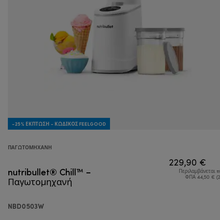
-25% ΈΚΠΤΩΣΗ - ΚΩΔΙΚΌΣ FEELGOOD
ΠΑΓΩΤΟΜΗΧΑΝΉ
229,90 €
nutribullet® Chill™ –
Περιλαμβάνεται 
Παγωτομηχανή
ΦΠΑ 44,50 € (
NBD0503W