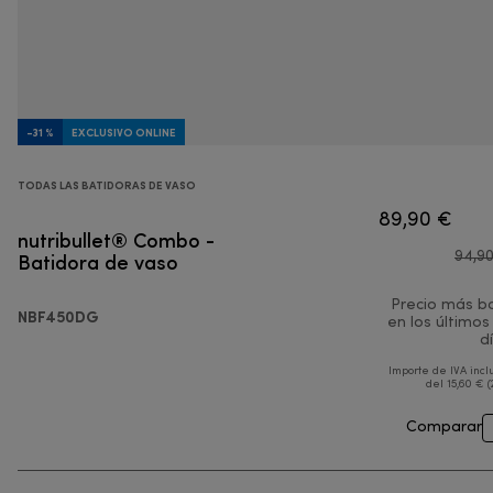
-31 %
EXCLUSIVO ONLINE
TODAS LAS BATIDORAS DE VASO
89,90 €
nutribullet® Combo -
Batidora de vaso
94,9
Precio más b
NBF450DG
en los últimos
d
Importe de IVA incl
del 15,60 € (
Comparar