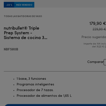
-22 %
MÁS VENDIDO
TODAS LAS BATIDORAS DE VASO
179,90 
nutribullet® Triple
229,90 
Prep System -
Sistema de cocina 3
Precio sugerid
en 1
Importe de IVA incl
del 31,22 € (
NBF580B
Comparar
1 base, 3 funciones
Programas inteligentes
Procesador de 7 tazas.
Procesador de alimentos de 1,65 L