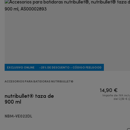
EXCLUSIVO ONLINE
-25% DE DESCUENTO - CÓDIGO FEELGOOD
ACCESORIOS PARA BATIDORAS NUTRIBULLET®
14,90 €
nutribullet® taza de
Importe de IVA incl
900 ml
del 2,59 € (
NBM-VE022DL