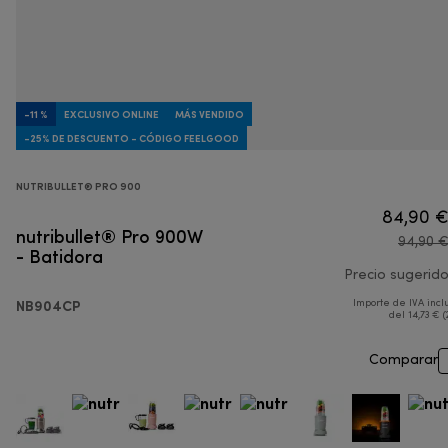
-11 %
EXCLUSIVO ONLINE
MÁS VENDIDO
-25% DE DESCUENTO - CÓDIGO FEELGOOD
NUTRIBULLET® PRO 900
84,90 
nutribullet® Pro 900W
94,90 
- Batidora
Precio sugerid
NB904CP
Importe de IVA incl
del 14,73 € (
Comparar