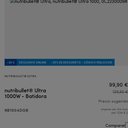
-23 %
EXCLUSIVO ONLINE
-25% DE DESCUENTO - CÓDIGO FEELGOOD
NUTRIBULLET® ULTRA
99,90 
nutribullet® Ultra
129,90 
1000W - Batidora
Precio sugerid
NB1004DGB
Importe de IVA incl
del 17,34 € (
Comparar