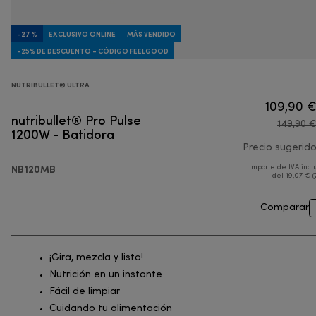
-27 %
EXCLUSIVO ONLINE
MÁS VENDIDO
-25% DE DESCUENTO - CÓDIGO FEELGOOD
NUTRIBULLET® ULTRA
109,90 
nutribullet® Pro Pulse
149,90 
1200W - Batidora
Precio sugerid
NB120MB
Importe de IVA incl
del 19,07 € (
Comparar
¡Gira, mezcla y listo!
Nutrición en un instante
Fácil de limpiar
Cuidando tu alimentación