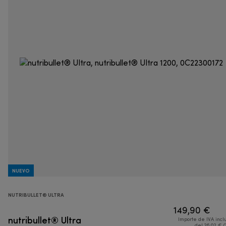
NUEVO
NUTRIBULLET® ULTRA
149,90 €
nutribullet® Ultra
Importe de IVA incl
del 26,02 € (