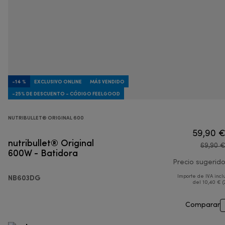
-14 %
EXCLUSIVO ONLINE
MÁS VENDIDO
-25% DE DESCUENTO - CÓDIGO FEELGOOD
NUTRIBULLET® ORIGINAL 600
59,90 
nutribullet® Original
69,90 
600W - Batidora
Precio sugerid
NB603DG
Importe de IVA incl
del 10,40 € (
Comparar