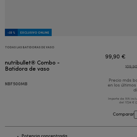
-33 %
EXCLUSIVO ONLINE
TODAS LAS BATIDORAS DE VASO
99,90 €
nutribullet® Combo -
Batidora de vaso
109,9
Precio más b
NBF500MB
en los últimos
d
Importe de IVA incl
del 17,34 € (
Comparar
Potencia concentrada