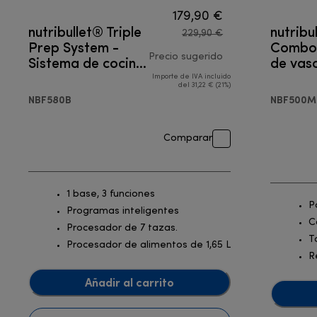
179,90 €
nutribullet® Triple
nutribu
229,90 €
Prep System -
Combo 
Sistema de cocina
Precio sugerido
de vas
3 en 1
Importe de IVA incluido
precio original 229
del 31,22 € (21%)
NBF580B
NBF500M
Comparar
1 base, 3 funciones
P
Programas inteligentes
C
Procesador de 7 tazas.
T
Procesador de alimentos de 1,65 L
R
Añadir al carrito