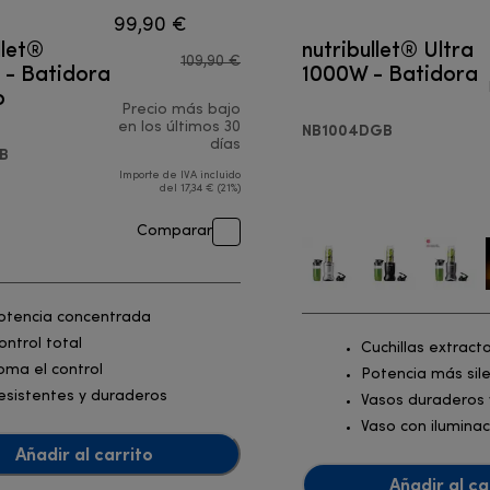
99,90 €
llet®
nutribullet® Ultra
109,90 €
- Batidora
1000W - Batidora
o
Precio más bajo
,90 €
en los últimos 30
NB1004DGB
días
B
Importe de IVA incluido
del 17,34 € (21%)
Comparar
otencia concentrada
ontrol total
Cuchillas extract
oma el control
Potencia más sile
esistentes y duraderos
Vasos duraderos y
Vaso con iluminac
Añadir al carrito
Añadir al ca