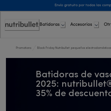
Skip
Envío gratuito por todas las com
to
Content
Batidoras
Accesorios
Otr
Accessibility
Statement
Promotions
Black Friday Nutribullet: pequeños electrodomésticos
Batidoras de vas
2025: nutribullet
35% de descuent