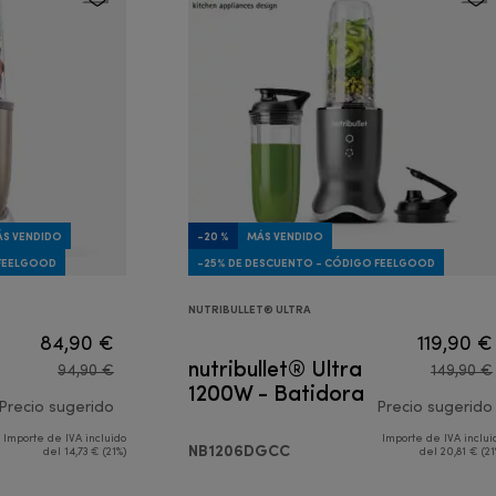
S VENDIDO
-20 %
MÁS VENDIDO
 FEELGOOD
-25% DE DESCUENTO - CÓDIGO FEELGOOD
NUTRIBULLET® ULTRA
84,90 €
119,90 €
nutribullet® Ultra
94,90 €
149,90 €
1200W - Batidora
Precio sugerido
Precio sugerido
Importe de IVA incluido
Importe de IVA inclui
precio original 94,90 €
NB1206DGCC
del 14,73 € (21%)
del 20,81 € (21