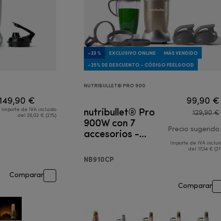
-23 %
EXCLUSIVO ONLINE
MÁS VENDIDO
-25% DE DESCUENTO - CÓDIGO FEELGOOD
NUTRIBULLET® PRO 900
149,90 €
99,90 €
nutribullet® Pro
Importe de IVA incluido
129,90 €
del 26,02 € (21%)
900W con 7
accesorios -
Precio sugerido
Batidora
Importe de IVA inclui
del 17,34 € (21
NB910CP
Comparar
Comparar