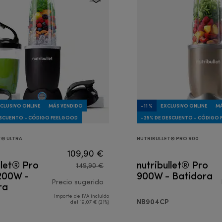
CLUSIVO ONLINE
MÁS VENDIDO
-11 %
EXCLUSIVO ONLINE
MÁ
ESCUENTO - CÓDIGO FEELGOOD
-25% DE DESCUENTO - CÓDIGO
T® ULTRA
NUTRIBULLET® PRO 900
109,90 €
llet® Pro
nutribullet® Pro
149,90 €
1200W -
900W - Batidora
ra
Precio sugerido
Importe de IVA incluido
precio original 149,90 €
NB904CP
del 19,07 € (21%)