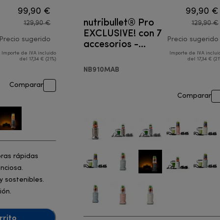
99,90 €
99,90 €
nutribullet® Pro
129,90 €
129,90 €
EXCLUSIVE! con 7
Precio sugerido
accesorios -
Precio sugerido
Batidora
Importe de IVA incluido
Importe de IVA inclui
precio original 129,90 €
del 17,34 € (21%)
del 17,34 € (21
NB910MAB
Comparar
Comparar
oras rápidas
nciosa.
 sostenibles.
ión.
rrito