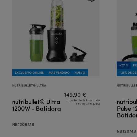
-27 %
EX
EXCLUSIVO ONLINE
MÁS VENDIDO
NUEVO
-25% DE D
NUTRIBULLET® ULTRA
NUTRIBULLE
149,90 €
nutribullet® Ultra
nutribu
Importe de IVA incluido
del 26,02 € (21%)
1200W - Batidora
Pulse 
Batido
NB1206MB
NB120MB