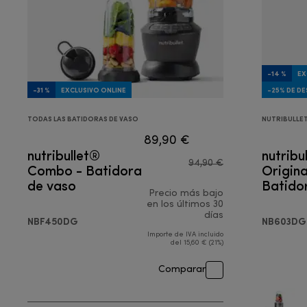
-14 %
EX
-31 %
EXCLUSIVO ONLINE
-25% DE D
TODAS LAS BATIDORAS DE VASO
NUTRIBULLE
89,90 €
nutribullet®
nutribu
94,90 €
Combo - Batidora
Origin
de vaso
Batido
Precio más bajo
en los últimos 30
días
NBF450DG
NB603DG
Importe de IVA incluido
del 15,60 € (21%)
Comparar