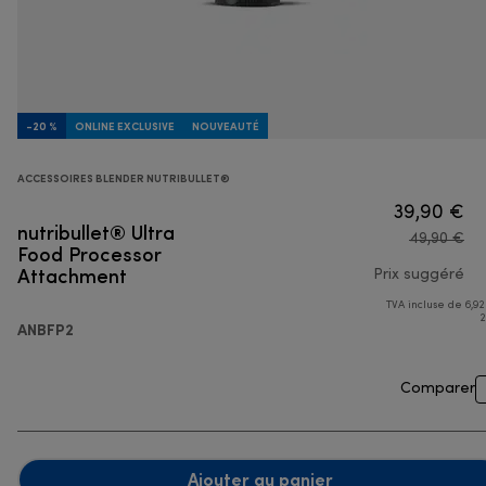
-20 %
ONLINE EXCLUSIVE
NOUVEAUTÉ
ACCESSOIRES BLENDER NUTRIBULLET®
39,90 €
nutribullet® Ultra
49,90 €
Food Processor
Attachment
Prix suggéré
TVA incluse de 6,92
pri
2
ANBFP2
Comparer
Ajouter au panier