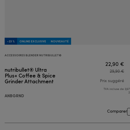
-23 %
ONLINE EXCLUSIVE
NOUVEAUTÉ
ACCESSOIRES BLENDER NUTRIBULLET®
22,90 €
nutribullet® Ultra
29,90 €
Plus+ Coffee & Spice
Grinder Attachment
Prix suggéré
TVA incluse de 3,97
pri
2
ANBGRND
Comparer