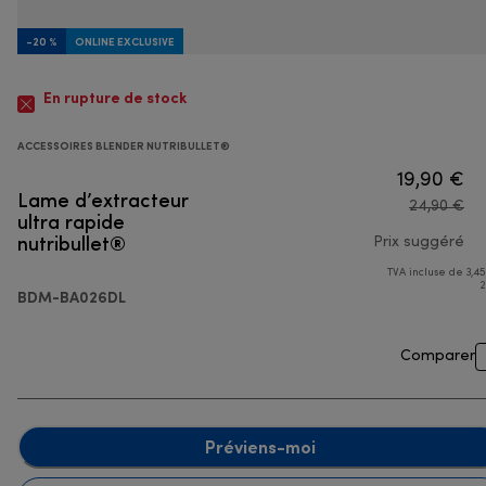
-20 %
ONLINE EXCLUSIVE
En rupture de stock
ACCESSOIRES BLENDER NUTRIBULLET®
19,90 €
Lame d’extracteur
24,90 €
ultra rapide
nutribullet®
Prix suggéré
TVA incluse de 3,45
pri
2
BDM-BA026DL
Comparer
Préviens-moi