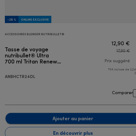
-28 %
ONLINE EXCLUSIVE
ACCESSOIRES BLENDER NUTRIBULLET®
12,90 €
Tasse de voyage
17,90 €
nutribullet® Ultra
700 ml Tritan Renew
Prix suggéré
avec couvercle à
TVA incluse de 2,24
pri
emporter
2
ANBHCTR24DL
Comparer
Ajouter au panier
En découvrir plus