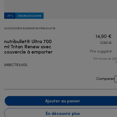
-17 %
ONLINE EXCLUSIVE
ACCESSOIRES BLENDER NUTRIBULLET®
14,90 €
nutribullet® Ultra 700
17,90 €
ml Tritan Renew avec
couvercle à emporter
Prix suggéré
TVA incluse de 2,59
pri
2
ANBCTR24DL
Comparer
Ajouter au panier
En découvrir plus