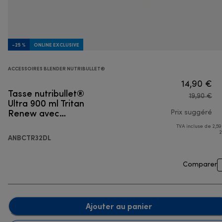
-25 %
ONLINE EXCLUSIVE
ACCESSOIRES BLENDER NUTRIBULLET®
14,90 €
Tasse nutribullet®
19,90 €
Ultra 900 ml Tritan
Renew avec
Prix suggéré
couvercle à emporter
TVA incluse de 2,59
pri
2
ANBCTR32DL
Comparer
Ajouter au panier