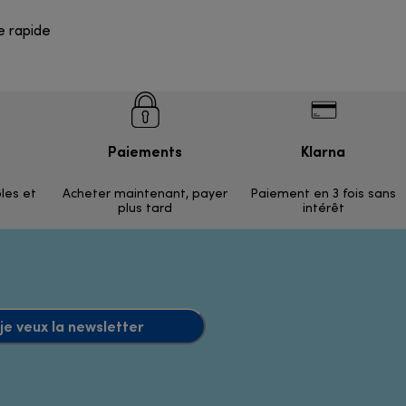
e rapide
Paiements
Klarna
ples et
Acheter maintenant, payer
Paiement en 3 fois sans
plus tard
intérêt
 je veux la newsletter