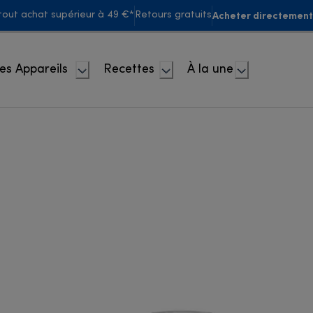
Acheter directement
 tout achat supérieur à 49 €*
Retours gratuits
es Appareils
Recettes
À la une