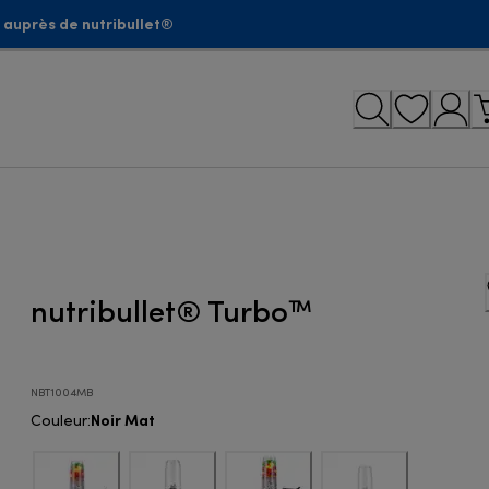
 auprès de nutribullet®
nutribullet® Turbo™
NBT1004MB
Noir Mat
Couleur
: