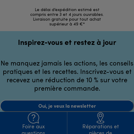
Le délai d’expédition estimé est
30 jours p
compris entre 3 et 4 jours ouvrables.
Livraison gratuite pour tout achat
supérieur à 49 €*
Inspirez-vous et restez à jour
Ne manquez jamais les actions, les conseils
pratiques et les recettes. Inscrivez-vous et
recevez une réduction de 10 % sur votre
première commande.
Oui, je veux la newsletter
Foire aux
Réparations et
questions
pièces de