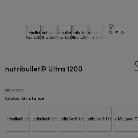
nutribullet® Ultra 1200
NB1206DGCC
Gris foncé
Couleur
: