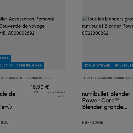
É WEB
ÉDUCTION - CODE FEELGOOD
EXCLUSIVITÉ WEB
NOUVEAUT
T ACCESSOIRES PERSONAL BLENDER
TOUS LES BLENDERS GRANDE TAIL
16,90 €
cle de
nutribullet Blender
TVA incluse de 2,82 € (
20 %)
e
Power Core™ -
llet®
Blender grande
taille
16DL
NBF430MB