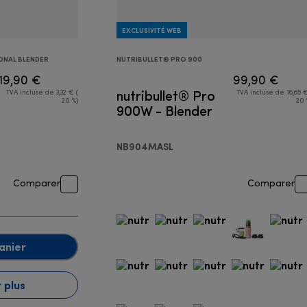
EXCLUSIVITÉ WEB
ONAL BLENDER
NUTRIBULLET® PRO 900
19,90 €
99,90 €
nutribullet® Pro
TVA incluse de 3,32 € (
TVA incluse de 16,65 €
20 %)
20 
900W - Blender
NB904MASL
Comparer
Comparer
anier
 plus