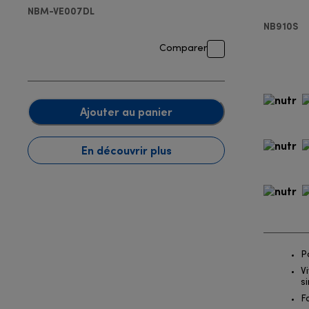
Blende
NBM-VE007DL
NB910S
Comparer
Ajouter au panier
En découvrir plus
P
V
s
F