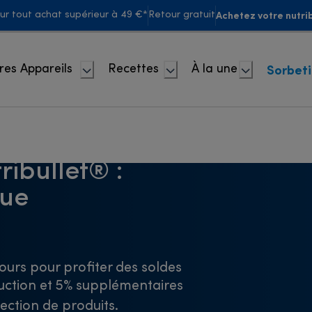
Achetez votre nutrib
our tout achat supérieur à 49 €*
Retour gratuit
Sorbet
res Appareils
Recettes
À la une
ibullet® :
que
jours pour profiter des soldes
duction et 5% supplémentaires
lection de produits.