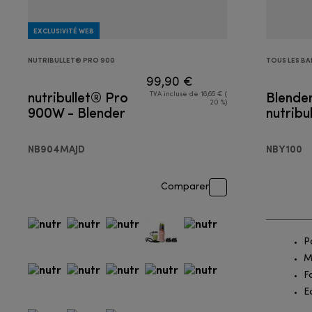
EXCLUSIVITÉ WEB
NUTRIBULLET® PRO 900
TOUS LES BA
99,90 €
nutribullet® Pro
Blender
TVA incluse de 16,65 € (
20 %)
900W - Blender
nutribu
NB904MAJD
NBY100
Comparer
P
M
F
E