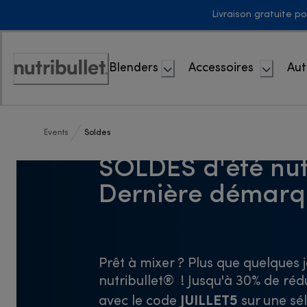
Skip
Livraison gratuite p
to
Content
Blenders
Accessoires
Aut
Déclaration
d'accessibilité
Events
Soldes
SOLDES d'été nutr
Dernière démar
Prêt à mixer ? Plus que quelques 
nutribullet® ! Jusqu'à 30% de ré
JUILLET5
avec le code
sur une sé