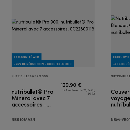
EXCLUSIVITÉ WEB
EXCLUSIVIT
-25% DE RÉDUCTION - CODE FEELGOOD
-25% DE R
NUTRIBULLET® PRO 900
NUTRIBULLE
129,90 €
nutribullet® Pro
Couver
TVA incluse de 21,65 € (
20 %)
Mineral avec 7
voyag
accessoires -
nutribu
Blender
NB910MASN
NBM-VE0