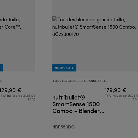
É
NOUVEAUTÉ
LE
TOUS LES BLENDERS GRANDE TAILLE
129,90 €
179,90 €
nutribullet®
TVA incluse de 21,65 € (
TVA incluse de 29,98 €
20 %)
20 
SmartSense 1500
Combo - Blender
grande taille
NBF550DG