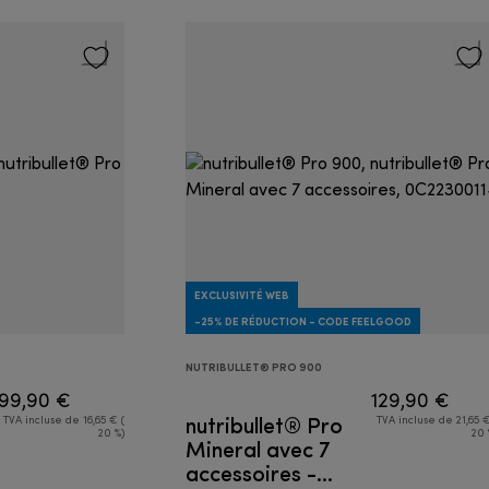
EXCLUSIVITÉ WEB
-25% DE RÉDUCTION - CODE FEELGOOD
NUTRIBULLET® PRO 900
99,90 €
129,90 €
nutribullet® Pro
TVA incluse de 16,65 € (
TVA incluse de 21,65 €
20 %)
20 
Mineral avec 7
accessoires -