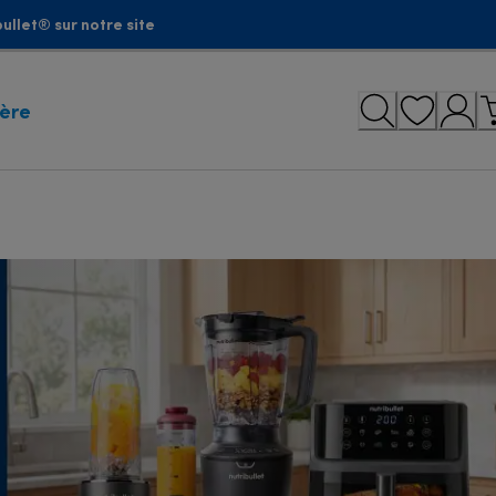
ullet® sur notre site
ière