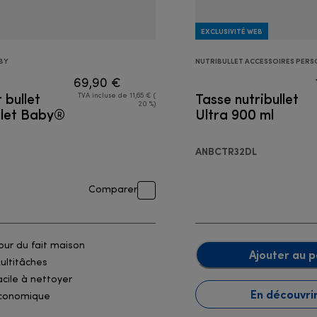
EXCLUSIVITÉ WEB
BY
NUTRIBULLET ACCESSOIRES PERS
69,90 €
 bullet
Tasse nutribullet
TVA incluse de 11,65 € (
20 %)
llet Baby®
Ultra 900 ml
ANBCTR32DL
Comparer
our du fait maison
Ajouter au p
ultitâches
acile à nettoyer
En découvrir
conomique