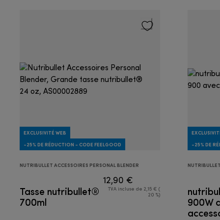
EXCLUSIVITÉ WEB
EXCLUSIVIT
-25% DE RÉDUCTION - CODE FEELGOOD
-25% DE R
NUTRIBULLET ACCESSOIRES PERSONAL BLENDER
NUTRIBULLE
12,90 €
Tasse nutribullet®
nutribu
TVA incluse de 2,15 € (
20 %)
700ml
900W a
accesso