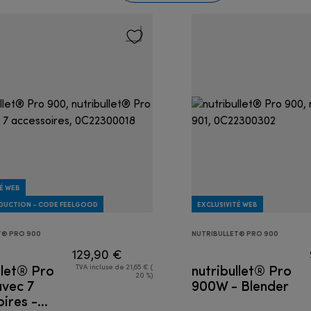
É WEB
ÉDUCTION - CODE FEELGOOD
EXCLUSIVITÉ WEB
T® PRO 900
NUTRIBULLET® PRO 900
129,90 €
llet® Pro
nutribullet® Pro
TVA incluse de 21,65 € (
20 %)
vec 7
900W - Blender
ires -