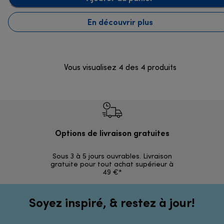
En découvrir plus
Vous visualisez 4 des 4 produits
Options de livraison gratuites
Ret
Sous 3 à 5 jours ouvrables. Livraison
Simples et 
gratuite pour tout achat supérieur à
49 €*
Soyez inspiré, & restez à jour!