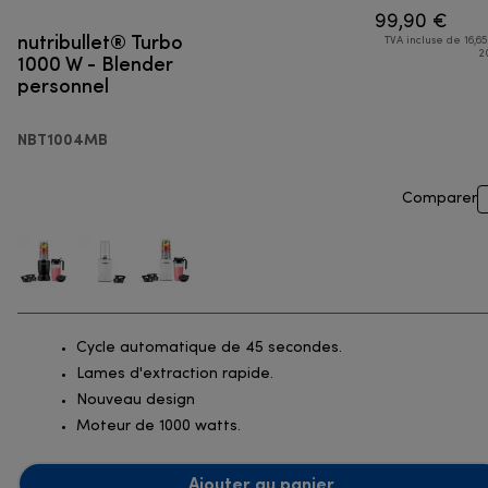
99,90 €
nutribullet® Turbo
TVA incluse de 16,65
1000 W - Blender
2
personnel
NBT1004MB
Comparer
Cycle automatique de 45 secondes.
Lames d'extraction rapide.
Nouveau design
Moteur de 1000 watts.
Ajouter au panier