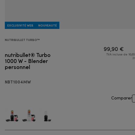
EXCLUSIVITÉ WEB
NOUVEAUTÉ
NUTRIBULLET TURBO™
99,90 €
nutribullet® Turbo
TVA incluse de 16,65
1000 W - Blender
2
personnel
NBT1004MW
Comparer