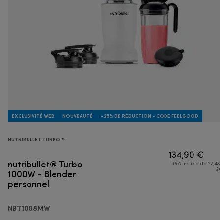
EXCLUSIVITÉ WEB
NOUVEAUTÉ
-25% DE RÉDUCTION - CODE FEELGOOD
NUTRIBULLET TURBO™
134,90 €
nutribullet® Turbo
TVA incluse de 22,48
1000W - Blender
2
personnel
NBT1008MW