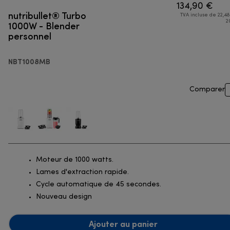
134,90 €
nutribullet® Turbo
TVA incluse de 22,48
1000W - Blender
2
personnel
NBT1008MB
Comparer
Moteur de 1000 watts.
Lames d'extraction rapide.
Cycle automatique de 45 secondes.
Nouveau design
Ajouter au panier