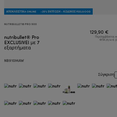
ΑΠΟΚΛΕΙΣΤΙΚA ONLINE
-25% ΈΚΠΤΩΣΗ - ΚΩΔΙΚΌΣ FEELGOOD
NUTRIBULLET® PRO 900
129,90 €
nutribullet® Pro
Περιλαμβάνεται 
EXCLUSIVE! με 7
ΦΠΑ 25,14 € (
εξαρτήματα
NB910MAW
Σύγκριση