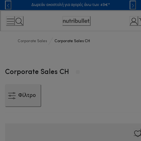
Skip
Δωρεάν αποστολή για αγορές άνω των 49€*
to
Content
Accessibility
Statement
Corporate Sales
Corporate Sales CH
Corporate Sales CH
Φίλτρο