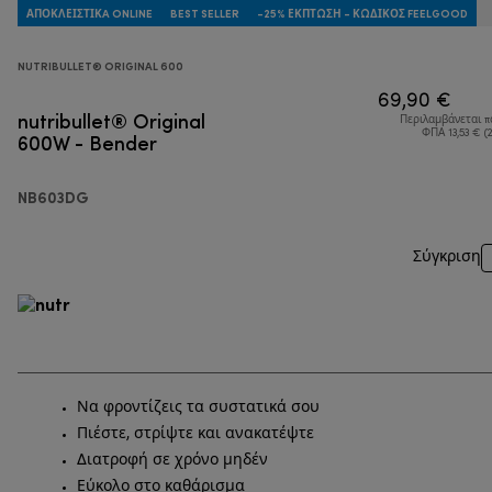
ΑΠΟΚΛΕΙΣΤΙΚA ONLINE
BEST SELLER
-25% ΈΚΠΤΩΣΗ - ΚΩΔΙΚΌΣ FEELGOOD
NUTRIBULLET® ORIGINAL 600
69,90 €
nutribullet® Original
Περιλαμβάνεται 
600W - Bender
ΦΠΑ 13,53 € (
NB603DG
Σύγκριση
Να φροντίζεις τα συστατικά σου
Πιέστε, στρίψτε και ανακατέψτε
Διατροφή σε χρόνο μηδέν
Εύκολο στο καθάρισμα