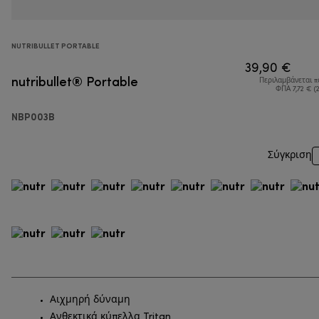
NUTRIBULLET PORTABLE
39,90 €
nutribullet® Portable
Περιλαμβάνεται 
ΦΠΑ 7,72 € (
NBP003B
Σύγκριση
Αιχμηρή δύναμη
Aνθεκτικά κύπελλα Tritan