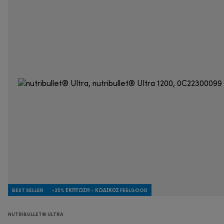
BEST SELLER
-25% ΈΚΠΤΩΣΗ - ΚΩΔΙΚΌΣ FEELGOOD
NUTRIBULLET® ULTRA