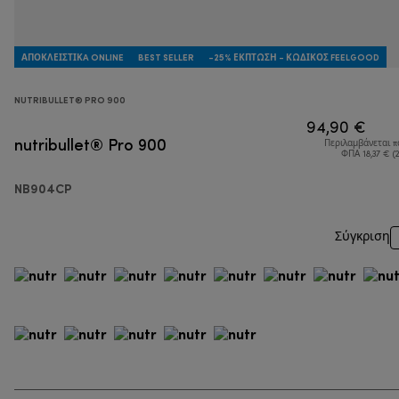
ΑΠΟΚΛΕΙΣΤΙΚA ONLINE
BEST SELLER
-25% ΈΚΠΤΩΣΗ - ΚΩΔΙΚΌΣ FEELGOOD
NUTRIBULLET® PRO 900
94,90 €
nutribullet® Pro 900
Περιλαμβάνεται 
ΦΠΑ 18,37 € (
NB904CP
Σύγκριση