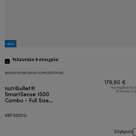
NEO
Τελευταίο 9
στοιχεία
ΜΠΛΈΝΤΕΡ ΜΕΓΆΛΗΣ ΧΩΡΗΤΙΚΌΤΗΤΑΣ
179,90 €
nutribullet®
Περιλαμβάνεται 
SmartSense 1500
ΦΠΑ 34,82 € (
Combo - Full Size
Blender
NBF550DG
Σύγκριση