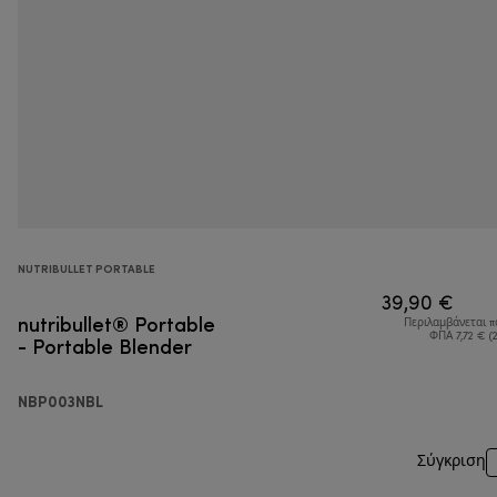
NUTRIBULLET PORTABLE
39,90 €
nutribullet® Portable
Περιλαμβάνεται 
- Portable Blender
ΦΠΑ 7,72 € (
NBP003NBL
Σύγκριση