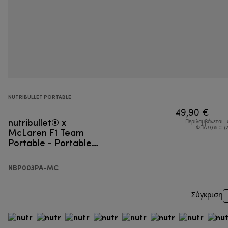
NUTRIBULLET PORTABLE
49,90 €
nutribullet® x
Περιλαμβάνεται 
McLaren F1 Team
ΦΠΑ 9,66 € (
Portable - Portable
Blender
NBP003PA-MC
Σύγκριση