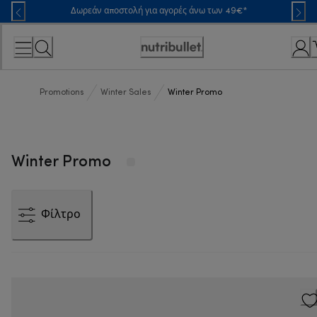
Skip
Δωρεάν αποστολή για αγορές άνω των 49€*
to
Content
Accessibility
Statement
Promotions
Winter Sales
Winter Promo
Winter Promo
Φίλτρο