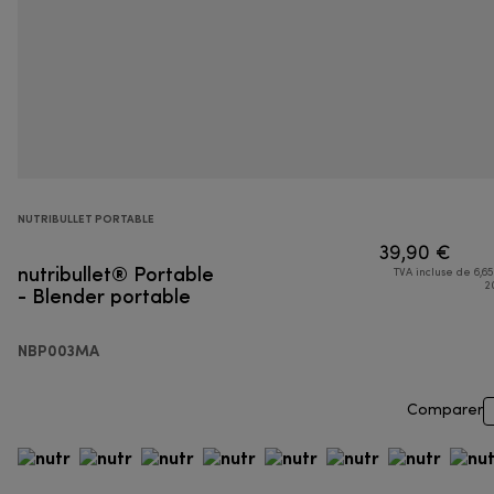
NUTRIBULLET PORTABLE
39,90 €
nutribullet® Portable
TVA incluse de 6,65
- Blender portable
2
NBP003MA
Comparer