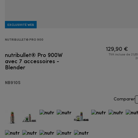
EXCLUSIVITÉ WEB
NUTRIBULLET® PRO 900
129,90 €
nutribullet® Pro 900W
TVA incluse de 21,65
avec 7 accessoires -
2
Blender
NB910S
Comparer