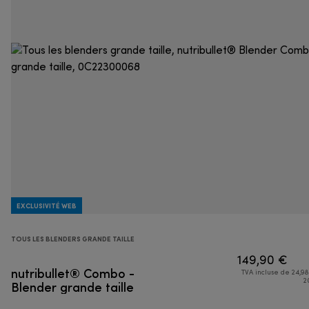
EXCLUSIVITÉ WEB
TOUS LES BLENDERS GRANDE TAILLE
149,90 €
nutribullet® Combo -
TVA incluse de 24,98
Blender grande taille
2