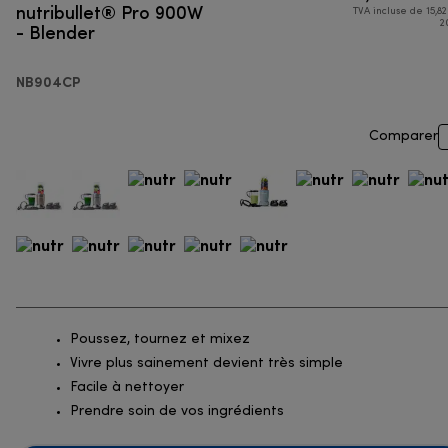
nutribullet® Pro 900W
TVA incluse de 15,82
- Blender
2
NB904CP
Comparer
Poussez, tournez et mixez
Vivre plus sainement devient très simple
Facile à nettoyer
Prendre soin de vos ingrédients