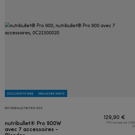
EXCLUSIVITÉ WEB
MEILLEURE VENTE
NUTRIBULLET® PRO 900
129,90 €
nutribullet® Pro 900W
TVA incluse de 21,65
avec 7 accessoires -
2
Blender