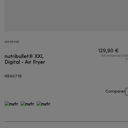
AIR FRYER
129,90 €
nutribullet® XXL
TVA incluse de 21,65
Digital - Air Fryer
2
NBA071B
Comparer