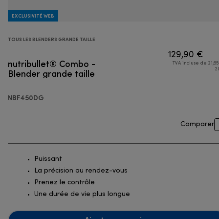
EXCLUSIVITÉ WEB
TOUS LES BLENDERS GRANDE TAILLE
129,90 €
nutribullet® Combo -
TVA incluse de 21,65
Blender grande taille
2
NBF450DG
Comparer
Puissant
La précision au rendez-vous
Prenez le contrôle
Une durée de vie plus longue