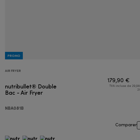
PROMO
AIR FRYER
179,90 €
nutribullet® Double
TVA incluse de 29,98
Bac - Air Fryer
2
NBA081B
Comparer