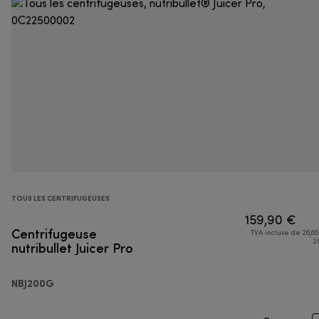
TOUS LES CENTRIFUGEUSES
159,90 €
Centrifugeuse
TVA incluse de 26,65
nutribullet Juicer Pro
2
NBJ200G