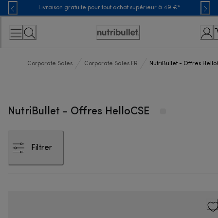
Skip
Livraison gratuite pour tout achat supérieur à 49 €*
to
Content
Déclaration
d'accessibilité
Corporate Sales
Corporate Sales FR
NutriBullet - Offres Hell
NutriBullet - Offres HelloCSE
Filtrer