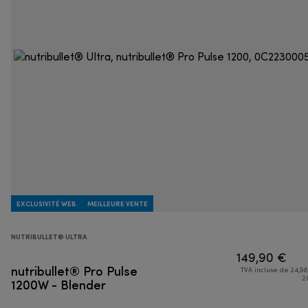
EXCLUSIVITÉ WEB
MEILLEURE VENTE
NUTRIBULLET® ULTRA
149,90 €
nutribullet® Pro Pulse
TVA incluse de 24,98
1200W - Blender
2