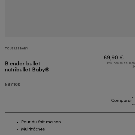
TOUS LES BABY
69,90 €
Blender bullet
TVA incluse de 11,65
nutribullet Baby®
2
NBY100
Comparer
Pour du fait maison
Multitâches