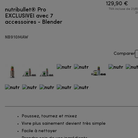
129,90 €
nutribullet® Pro
TVA incluse de 21,65
EXCLUSIVE! avec 7
2
accessoires - Blender
NB910MAW
Comparer
Poussez, tournez et mixez
Vivre plus sainement devient très simple
Facile à nettoyer