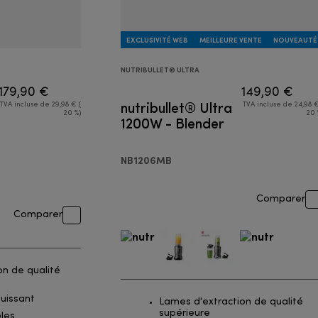
EXCLUSIVITÉ WEB
MEILLEURE VENTE
NOUVEAUTÉ
NUTRIBULLET® ULTRA
179,90 €
149,90 €
nutribullet® Ultra
TVA incluse de 29,98 € (
TVA incluse de 24,98 €
20 %)
20 
1200W - Blender
NB1206MB
Comparer
Comparer
on de qualité
puissant
Lames d'extraction de qualité
supérieure
les.