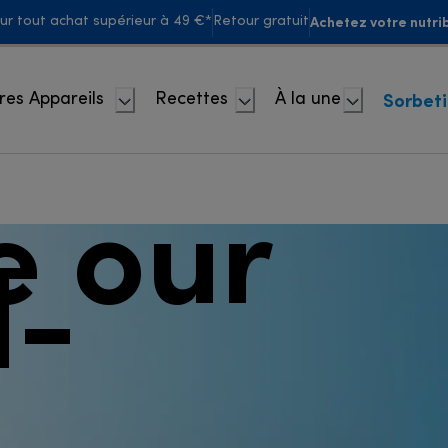
Achetez votre nutrib
our tout achat supérieur à 49 €*
Retour gratuit
Sorbet
res Appareils
Recettes
À la une
e our
d-