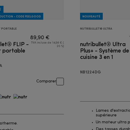
É
ÉDUCTION - CODE FEELGOOD
NOUVEAUTÉ
T PORTABLE
NUTRIBULLET® ULTRA
89,90 €
llet® FLIP -
nutribullet® Ultra
TVA incluse de 14,98 € (
20 %)
r portable
Plus+ - Système de
cuisine 3 en 1
A
NB1224DG
Comparer
Lames d'extracti
supérieure
Un moteur ultra 
sotherme.
Des tasses durab