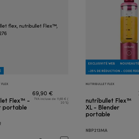
EXCLUSIVITÉ WEB
NOUVEAUT
É
-25% DE RÉDUCTION - CODE FE
 FLEX
NUTRIBULLET FLEX
69,90 €
llet Flex™ -
nutribullet Flex™
TVA incluse de 11,65 € (
20 %)
r portable
XL - Blender
portable
R
NBP213MA