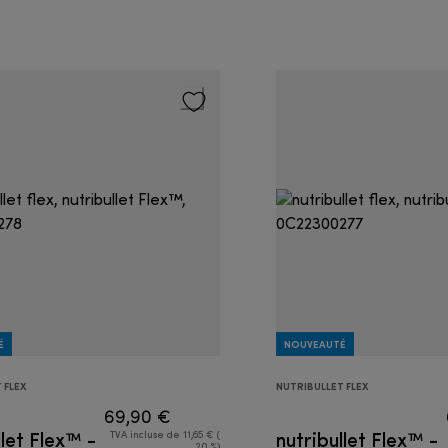
É
NOUVEAUTÉ
 FLEX
NUTRIBULLET FLEX
69,90 €
llet Flex™ -
nutribullet Flex™ -
TVA incluse de 11,65 € (
20 %)