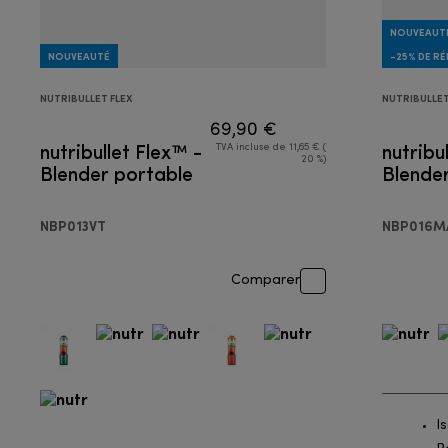
NOUVEAUT
NOUVEAUTÉ
-25% DE R
NUTRIBULLET FLEX
NUTRIBULLE
69,90 €
nutribullet Flex™ -
nutribu
TVA incluse de 11,65 € (
20 %)
Blender portable
Blende
NBP013VT
NBP016M
Comparer
I