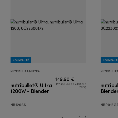
NOUVEAUTÉ
NOUVEAUT
NUTRIBULLET® ULTRA
NUTRIBULLET
149,90 €
nutribullet® Ultra
nutribu
TVA incluse de 24,98 € (
20 %)
1200W - Blender
Blende
NB1206S
NBP013G