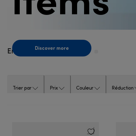
Discover more
Employee Sales General
Trier par
Prix
Couleur
Réduction