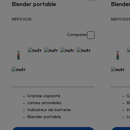
Blender portable
Blende
NBP013OR
NBP013G
Comparer
Grande capacité
G
Lames amovibles
B
Indicateur de batterie
I
Blender portable
L