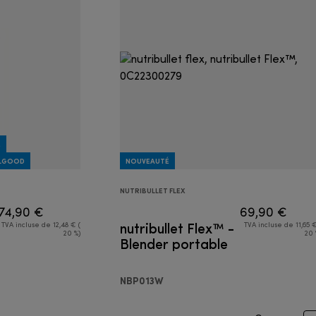
É
ELGOOD
NOUVEAUTÉ
NUTRIBULLET FLEX
74,90 €
69,90 €
nutribullet Flex™ -
TVA incluse de 12,48 € (
TVA incluse de 11,65 €
20 %)
20 
Blender portable
NBP013W