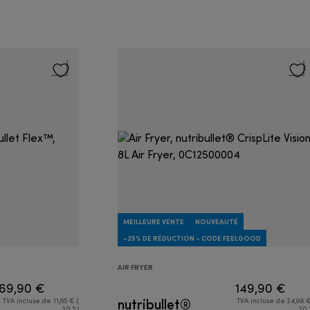
MEILLEURE VENTE
NOUVEAUTÉ
-25% DE RÉDUCTION - CODE FEELGOOD
AIR FRYER
69,90 €
149,90 €
nutribullet®
TVA incluse de 11,65 € (
TVA incluse de 24,98 €
20 %)
20 