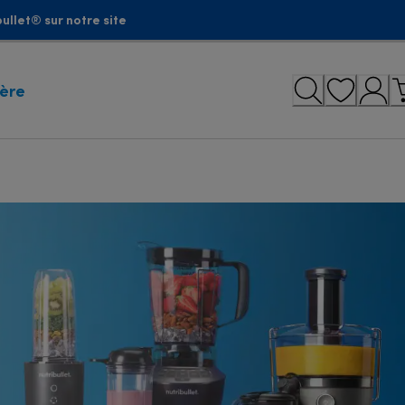
ullet® sur notre site
ière